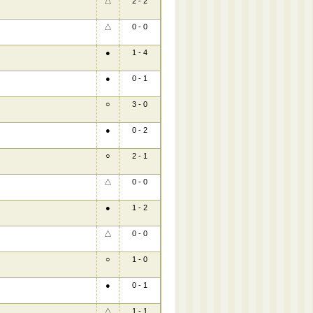
△
2 - 2
△
0 - 0
●
1 - 4
●
0 - 1
○
3 - 0
●
0 - 2
○
2 - 1
△
0 - 0
●
1 - 2
△
0 - 0
○
1 - 0
●
0 - 1
△
1 - 1