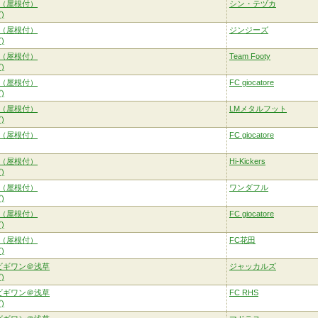
（屋根付）
シン・テヅカ
)
（屋根付）
ジンジーズ
)
（屋根付）
Team Footy
)
（屋根付）
FC giocatore
)
（屋根付）
LMメタルフット
)
（屋根付）
FC giocatore
（屋根付）
Hi-Kickers
)
（屋根付）
ワンダフル
)
（屋根付）
FC giocatore
)
（屋根付）
FC花田
)
ビギワン＠浅草
ジャッカルズ
)
ビギワン＠浅草
FC RHS
)