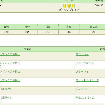
ム名
カテゴリ
年齢層
〜
30～35
ビギワンプレミア
ビギワン
プレミア
負数
引分
得点
失点
得失点
175
104
613
586
27
大会名
対戦
ンプレミア＠押上
プラーヴィ
ンプレミア＠押上
フットサルーテ
)
ンプレミア＠押上
プラーヴィ
)
ンプレミア＠押上
フットトラベラーズ
)
（屋根付）
ジンジーズ
（屋根付）
FCはにまるくん
)