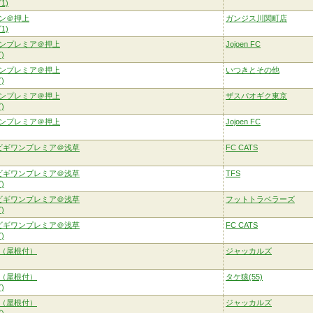
1)
ン＠押上
ガンジス川関町店
1)
ンプレミア＠押上
Jojoen FC
)
ンプレミア＠押上
いつきとその他
)
ンプレミア＠押上
ザスパオギク東京
)
ンプレミア＠押上
Jojoen FC
ビギワンプレミア＠浅草
FC CATS
ビギワンプレミア＠浅草
TFS
)
ビギワンプレミア＠浅草
フットトラベラーズ
)
ビギワンプレミア＠浅草
FC CATS
)
（屋根付）
ジャッカルズ
（屋根付）
タケ猿(55)
)
（屋根付）
ジャッカルズ