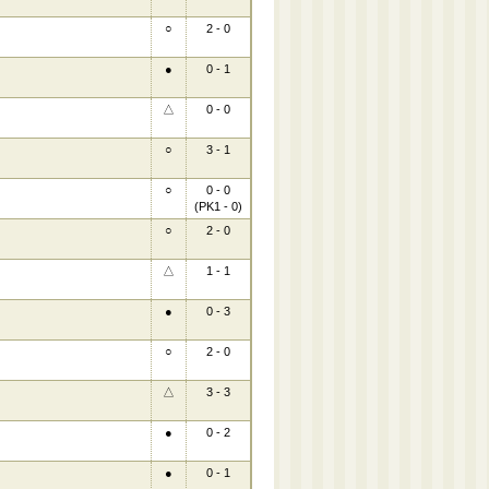
○
2 - 0
●
0 - 1
△
0 - 0
○
3 - 1
○
0 - 0
(PK1 - 0)
○
2 - 0
△
1 - 1
●
0 - 3
○
2 - 0
△
3 - 3
●
0 - 2
●
0 - 1