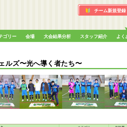
チーム新規登録
テゴリー
会場
大会結果分析
スタッフ紹介
よく
ェルズ〜光へ導く者たち〜