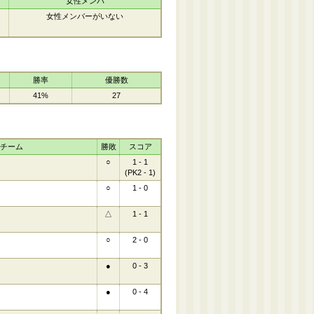
女性メンバ
女性メンバーがいない
勝率
優勝数
41%
27
チーム
勝敗
スコア
○
1 - 1
(PK2 - 1)
○
1 - 0
△
1 - 1
○
2 - 0
●
0 - 3
●
0 - 4