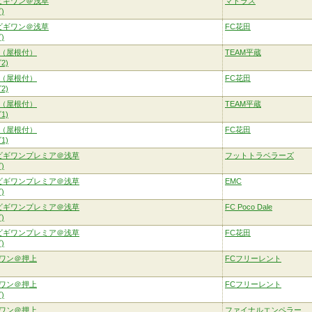
ビギワン＠浅草
マドラス
)
ビギワン＠浅草
FC花田
)
（屋根付）
TEAM平蔵
2)
（屋根付）
FC花田
2)
（屋根付）
TEAM平蔵
1)
（屋根付）
FC花田
1)
ビギワンプレミア＠浅草
フットトラベラーズ
)
ビギワンプレミア＠浅草
EMC
)
ビギワンプレミア＠浅草
FC Poco Dale
)
ビギワンプレミア＠浅草
FC花田
)
ワン＠押上
FCフリーレント
ワン＠押上
FCフリーレント
)
ワン＠押上
ファイナルエンペラー