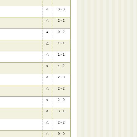
○
3 - 0
△
2 - 2
●
0 - 2
△
1 - 1
△
1 - 1
○
4 - 2
○
2 - 0
△
2 - 2
○
2 - 0
○
3 - 1
△
2 - 2
△
0 - 0