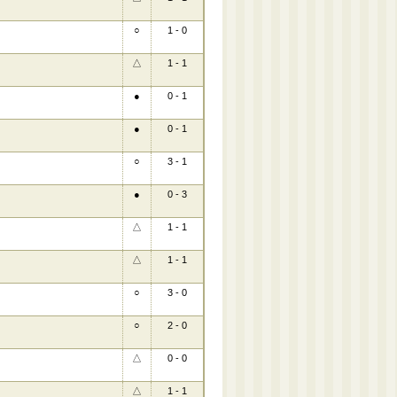
○
1 - 0
△
1 - 1
●
0 - 1
●
0 - 1
○
3 - 1
●
0 - 3
△
1 - 1
△
1 - 1
○
3 - 0
○
2 - 0
△
0 - 0
△
1 - 1