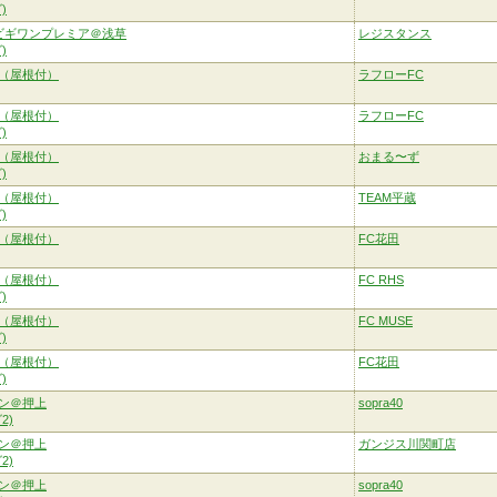
)
ビギワンプレミア＠浅草
レジスタンス
)
（屋根付）
ラフローFC
（屋根付）
ラフローFC
)
（屋根付）
おまる〜ず
)
（屋根付）
TEAM平蔵
)
（屋根付）
FC花田
（屋根付）
FC RHS
)
（屋根付）
FC MUSE
)
（屋根付）
FC花田
)
ン＠押上
sopra40
2)
ン＠押上
ガンジス川関町店
2)
ン＠押上
sopra40