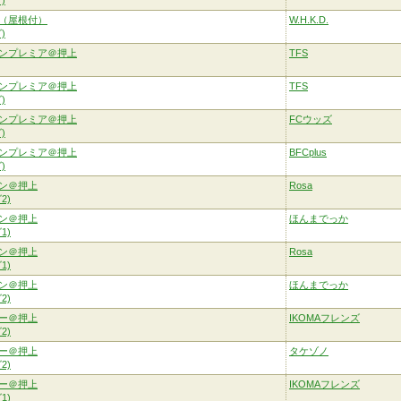
)
（屋根付）
W.H.K.D.
)
ンプレミア＠押上
TFS
ンプレミア＠押上
TFS
)
ンプレミア＠押上
FCウッズ
)
ンプレミア＠押上
BFCplus
)
ン＠押上
Rosa
2)
ン＠押上
ほんまでっか
1)
ン＠押上
Rosa
1)
ン＠押上
ほんまでっか
2)
ー＠押上
IKOMAフレンズ
2)
ー＠押上
タケゾノ
2)
ー＠押上
IKOMAフレンズ
1)