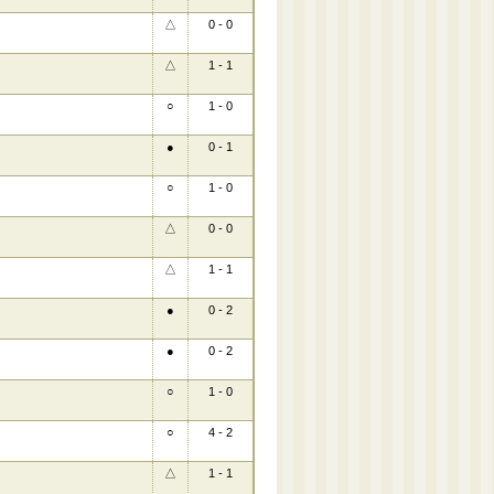
△
0 - 0
△
1 - 1
○
1 - 0
●
0 - 1
○
1 - 0
△
0 - 0
△
1 - 1
●
0 - 2
●
0 - 2
○
1 - 0
○
4 - 2
△
1 - 1