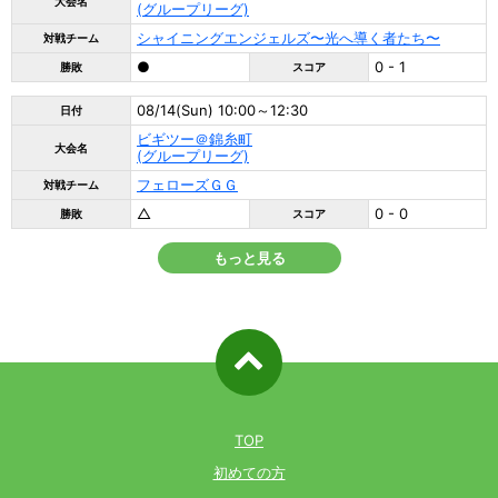
大会名
(グループリーグ)
シャイニングエンジェルズ〜光へ導く者たち〜
対戦チーム
●
0 - 1
勝敗
スコア
08/14(Sun) 10:00～12:30
日付
ビギツー＠錦糸町
大会名
(グループリーグ)
フェローズＧＧ
対戦チーム
△
0 - 0
勝敗
スコア
もっと見る
ページ先
頭へ戻る
TOP
初めての方