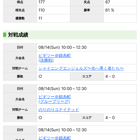
177
67
得点
失点
110
61 %
得失点
勝率
11
優勝数
対戦成績
08/14(Sun) 10:00～12:30
日付
ビギツー＠錦糸町
大会名
(決勝戦)
シャイニングエンジェルズ〜光へ導く者たち〜
対戦チーム
○
4 - 0
勝敗
スコア
08/14(Sun) 10:00～12:30
日付
ビギツー＠錦糸町
大会名
(グループリーグ)
のりのりユナイテッド
対戦チーム
○
4 - 0
勝敗
スコア
08/14(Sun) 10:00～12:30
日付
ビギツー＠錦糸町