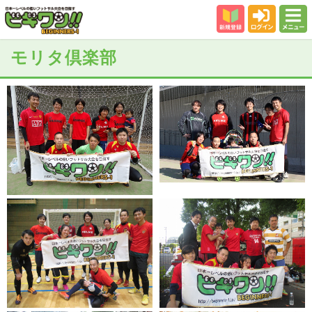
新規登録
ログイン
メニュー
初めての方
モリタ倶楽部
カテゴリー
会場
大会結果
スタッフ紹介
よくある質問
参加者の声