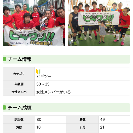
チーム情報
カテゴリ
ビ
ビギツー
ギ
30～35
年齢層
ツ
ー
女性メンバーがいる
女性メンバ
チーム成績
80
49
試合数
勝数
10
21
負数
引分