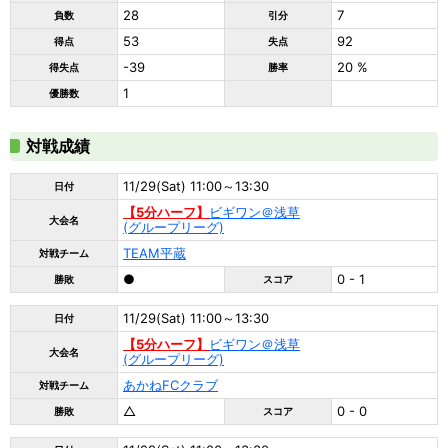
28
7
負数
引分
53
92
得点
失点
-39
20 %
得失点
勝率
1
優勝数
対戦成績
11/29(Sat) 11:00～13:30
日付
【5分ハーフ】
ビギワン＠浅草
大会名
(グループリーグ)
TEAM平蔵
対戦チーム
●
0 - 1
勝敗
スコア
11/29(Sat) 11:00～13:30
日付
【5分ハーフ】
ビギワン＠浅草
大会名
(グループリーグ)
あかねFCクラブ
対戦チーム
△
0 - 0
勝敗
スコア