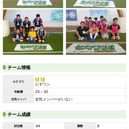
チーム情報
カテゴリ
ビギ
ビギワン
ワン
25～30
年齢層
女性メンバーがいない
女性メンバ
チーム成績
44
9
試合数
勝数