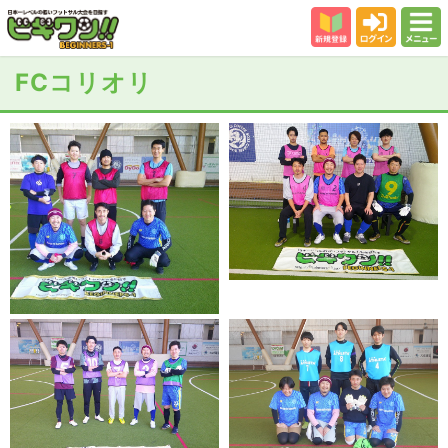
新規登録
ログイン
メニュー
初めての方
FCコリオリ
カテゴリー
会場
大会結果
スタッフ紹介
よくある質問
参加者の声