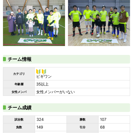
チーム情報
カテゴリ
ビギ
ビギワン
ワン
35以上
年齢層
女性メンバーがいない
女性メンバ
チーム成績
324
107
試合数
勝数
149
68
負数
引分