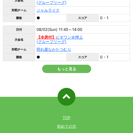
大会名
(グループリーグ)
ジャルライク
対戦チーム
●
0 - 1
勝敗
スコア
08/02(Sun) 11:45～14:00
日付
【冷房付】
ビギワン＠押上
大会名
(グループリーグ)
照れ屋なかたつむり
対戦チーム
●
0 - 1
勝敗
スコア
もっと見る
ページ先
頭へ戻る
TOP
初めての方