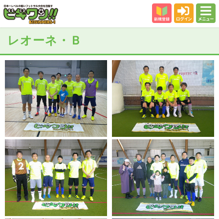
新規登録
ログイン
メニュー
初めての方
レオーネ・Ｂ
カテゴリー
会場
大会結果
スタッフ紹介
よくある質問
参加者の声