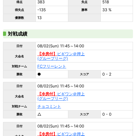
383
518
得点
失点
-135
33 %
得失点
勝率
13
優勝数
対戦成績
08/02(Sun) 11:45～14:00
日付
【冷房付】
ビギワン＠押上
大会名
(グループリーグ)
FCフリーレント
対戦チーム
●
0 - 2
勝敗
スコア
08/02(Sun) 11:45～14:00
日付
【冷房付】
ビギワン＠押上
大会名
(グループリーグ)
チョコミント
対戦チーム
△
0 - 0
勝敗
スコア
08/02(Sun) 11:45～14:00
日付
【冷房付】
ビギワン＠押上