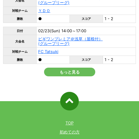
大会名
(グループリーグ)
ＹＤＯ
対戦チーム
●
1 - 2
勝敗
スコア
02/23(Sun) 14:00～17:00
日付
ビギワンプレミア＠浅草（屋根付）
大会名
(グループリーグ)
FC Tatsuki
対戦チーム
●
1 - 2
勝敗
スコア
もっと見る
ページ先
頭へ戻る
TOP
初めての方