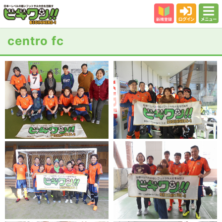
新規登録
ログイン
メニュー
初めての方
centro fc
カテゴリー
会場
大会結果
スタッフ紹介
よくある質問
参加者の声