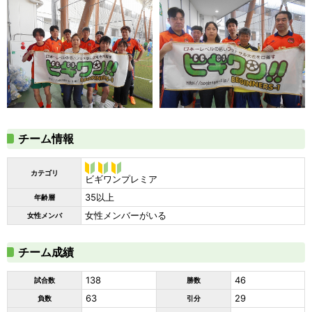
チーム情報
カテゴリ
ビギワン
ビギワンプレミア
プレミア
35以上
年齢層
女性メンバーがいる
女性メンバ
チーム成績
138
46
試合数
勝数
63
29
負数
引分