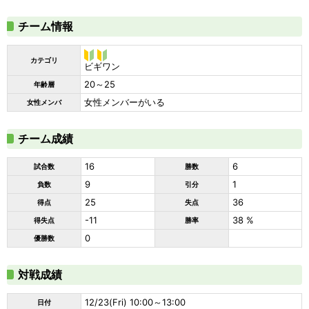
チーム情報
カテゴリ
ビギ
ビギワン
ワン
20～25
年齢層
女性メンバーがいる
女性メンバ
チーム成績
16
6
試合数
勝数
9
1
負数
引分
25
36
得点
失点
-11
38 %
得失点
勝率
0
優勝数
対戦成績
12/23(Fri) 10:00～13:00
日付