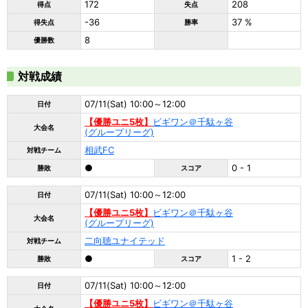
172
208
得点
失点
-36
37 %
得失点
勝率
8
優勝数
対戦成績
07/11(Sat) 10:00～12:00
日付
【優勝ユニ5枚】
ビギワン＠千駄ヶ谷
大会名
(グループリーグ)
相武FC
対戦チーム
●
0 - 1
勝敗
スコア
07/11(Sat) 10:00～12:00
日付
【優勝ユニ5枚】
ビギワン＠千駄ヶ谷
大会名
(グループリーグ)
二向聴ユナイテッド
対戦チーム
●
1 - 2
勝敗
スコア
07/11(Sat) 10:00～12:00
日付
【優勝ユニ5枚】
ビギワン＠千駄ヶ谷