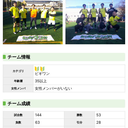
チーム情報
カテゴリ
ビギ
ビギワン
ワン
35以上
年齢層
女性メンバーがいない
女性メンバ
チーム成績
144
53
試合数
勝数
63
28
負数
引分