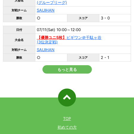
大会名
(グループリーグ)
SAIJIHAN
対戦チーム
○
3 - 0
勝敗
スコア
07/11(Sat) 10:00～12:00
日付
【優勝ユニ5枚】
ビギワン＠千駄ヶ谷
大会名
(3位決定戦)
SAIJIHAN
対戦チーム
○
2 - 1
勝敗
スコア
もっと見る
ページ先
頭へ戻る
TOP
初めての方