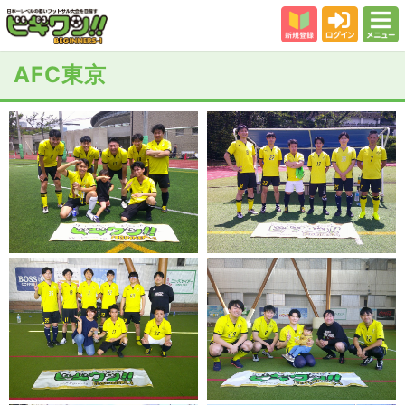
新規登録
ログイン
メニュー
初めての方
AFC東京
カテゴリー
会場
大会結果
スタッフ紹介
よくある質問
参加者の声