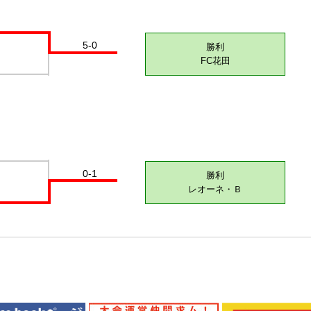
5-0
勝利
FC花田
0-1
勝利
レオーネ・Ｂ