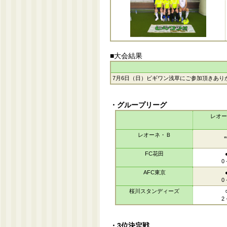
■大会結果
7月6日（日）ビギワン浅草にご参加頂きあり
・グループリーグ
レオー
レオーネ・Ｂ
*
FC花田
0 
AFC東京
0 
桜川スタンディーズ
2 
・3位決定戦