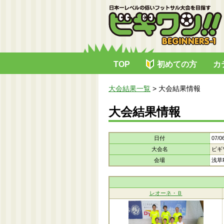
TOP
初めての方
カ
大会結果一覧
>
大会結果情報
大会結果情報
日付
07/0
大会名
ビギ
会場
浅草R
レオーネ・Ｂ