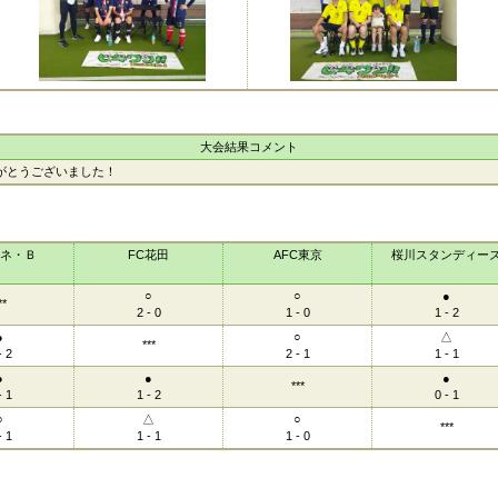
大会結果コメント
がとうございました！
ネ・Ｂ
FC花田
AFC東京
桜川スタンディー
○
○
●
**
2 - 0
1 - 0
1 - 2
●
○
△
***
- 2
2 - 1
1 - 1
●
●
●
***
- 1
1 - 2
0 - 1
○
△
○
***
- 1
1 - 1
1 - 0