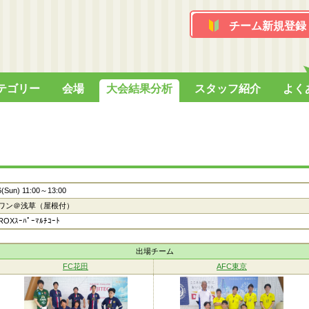
チーム新規登録
テゴリー
会場
大会結果分析
スタッフ紹介
よく
6(Sun) 11:00～13:00
ワン＠浅草（屋根付）
OXｽｰﾊﾟｰﾏﾙﾁｺｰﾄ
出場チーム
FC花田
AFC東京