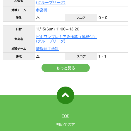
大会名
(グループリーグ)
参宮橋
対戦チーム
△
0 - 0
勝敗
スコア
11/15(Sun) 11:00～13:20
日付
ビギワンプレミア＠浅草（屋根付）
大会名
(グループリーグ)
情報理工学科
対戦チーム
△
1 - 1
勝敗
スコア
もっと見る
ページ先
頭へ戻る
TOP
初めての方