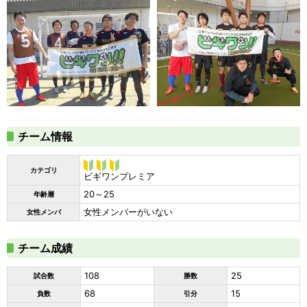
チーム情報
カテゴリ
ビギワン
ビギワンプレミア
プレミア
20～25
年齢層
女性メンバーがいない
女性メンバ
チーム成績
108
25
試合数
勝数
68
15
負数
引分