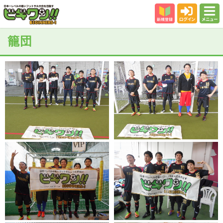
新規登録
ログイン
メニュー
初めての方
籠団
カテゴリー
会場
大会結果
スタッフ紹介
よくある質問
参加者の声