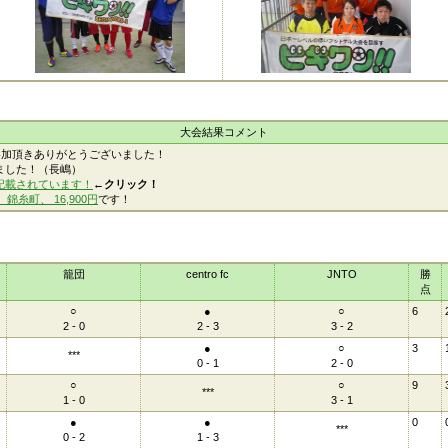
大会結果コメント
参加頂きありがとうございました！
ました！（長嶋）
記載されています！
←クリック！
）錦糸町、 16,900円
です！
籠団
centro fc
JNTO
勝
点
○
●
○
6
2 - 0
2 - 3
3 - 2
●
○
3
***
0 - 1
2 - 0
○
○
9
***
1 - 0
3 - 1
●
●
0
***
0 - 2
1 - 3