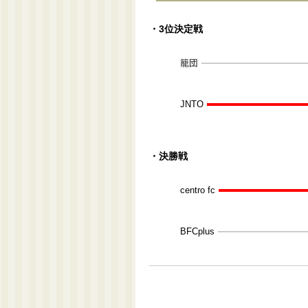
・3位決定戦
籠団
JNTO
・決勝戦
centro fc
BFCplus