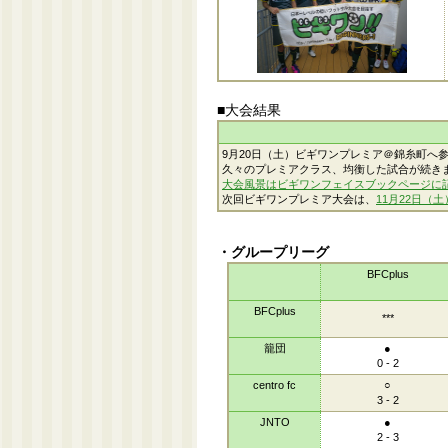
■大会結果
9月20日（土）ビギワンプレミア＠錦糸町へ
久々のプレミアクラス、均衡した試合が続き
大会風景はビギワンフェイスブックページに
次回ビギワンプレミア大会は、
11月22日（土
・グループリーグ
BFCplus
BFCplus
***
籠団
●
0 - 2
centro fc
○
3 - 2
JNTO
●
2 - 3