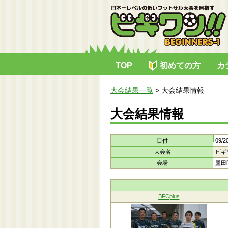
TOP
初めての方
カ
大会結果一覧
>
大会結果情報
大会結果情報
日付
09/2
大会名
ビギ
会場
墨田
BFCplus