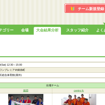
チーム新規登録
テゴリー
会場
大会結果分析
スタッフ紹介
よく
0(Sat) 12:30～15:00
ワンプレミア＠錦糸町
区総合体育館(屋外)
出場チーム
籠団
centro fc