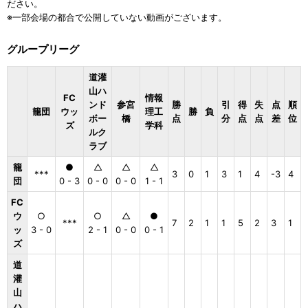
ださい。
※一部会場の都合で公開していない動画がございます。
グループリーグ
道灌
山ハ
FC
情報
ンド
参宮
勝
引
得
失
点
順
籠団
ウッ
理工
勝
負
ボー
橋
点
分
点
点
差
位
ズ
学科
ルク
ラブ
籠
●
△
△
△
***
3
0
1
3
1
4
-3
4
団
0 - 3
0 - 0
0 - 0
1 - 1
FC
ウ
○
○
△
●
***
7
2
1
1
5
2
3
1
ッ
3 - 0
2 - 1
0 - 0
0 - 1
ズ
道
灌
山
ハ