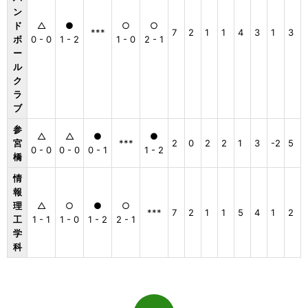
ン
ド
△
●
○
○
***
7
2
1
1
4
3
1
3
ボ
0 - 0
1 - 2
1 - 0
2 - 1
ー
ル
ク
ラ
ブ
参
△
△
●
●
宮
***
2
0
2
2
1
3
-2
5
0 - 0
0 - 0
0 - 1
1 - 2
橋
情
報
理
△
○
●
○
***
7
2
1
1
5
4
1
2
工
1 - 1
1 - 0
1 - 2
2 - 1
学
科