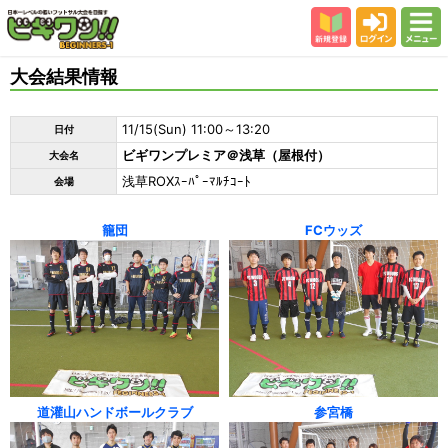
新規登録
ログイン
メニュー
初めての方
大会結果情報
カテゴリー
11/15(Sun) 11:00～13:20
日付
会場
ビギワンプレミア＠浅草（屋根付）
大会名
大会結果
浅草ROXｽｰﾊﾟｰﾏﾙﾁｺｰﾄ
会場
スタッフ紹介
籠団
FCウッズ
よくある質問
参加者の声
道灌山ハンドボールクラブ
参宮橋