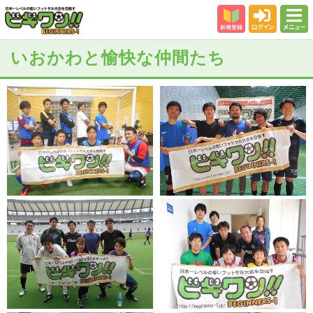
新規登録
ログイン
メニュー
初めての方
いおかわと愉快な仲間たち
カテゴリー
会場
大会結果
スタッフ紹介
よくある質問
参加者の声