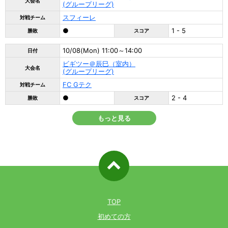
大会名
(グループリーグ)
スフィーレ
対戦チーム
●
1 - 5
勝敗
スコア
10/08(Mon) 11:00～14:00
日付
ビギツー＠辰巳（室内）
大会名
(グループリーグ)
FC Gテク
対戦チーム
●
2 - 4
勝敗
スコア
もっと見る
ページ先
頭へ戻る
TOP
初めての方