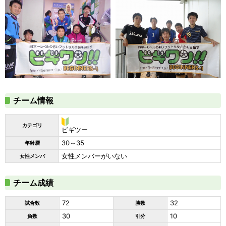
チーム情報
カテゴリ
ビ
ビギツー
ギ
30～35
年齢層
ツ
ー
女性メンバーがいない
女性メンバ
チーム成績
72
32
試合数
勝数
30
10
負数
引分