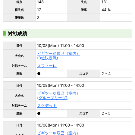
148
131
得点
失点
17
44 %
得失点
勝率
3
優勝数
対戦成績
10/08(Mon) 11:00～14:00
日付
ビギツー＠辰巳（室内）
大会名
(3位決定戦)
スフィーレ
対戦チーム
●
2 - 4
勝敗
スコア
10/08(Mon) 11:00～14:00
日付
ビギツー＠辰巳（室内）
大会名
(グループリーグ)
スクデット
対戦チーム
●
2 - 5
勝敗
スコア
10/08(Mon) 11:00～14:00
日付
ビギツー＠辰巳（室内）