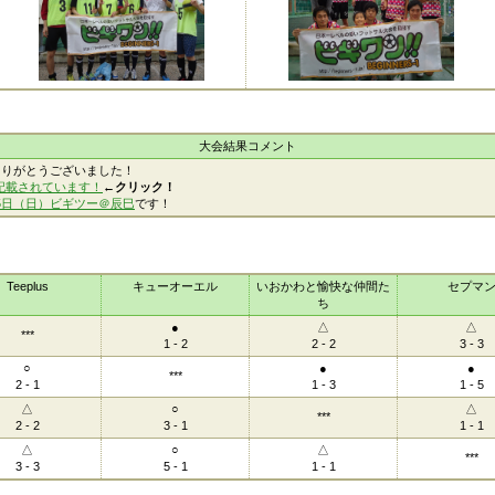
大会結果コメント
ありがとうございました！
記載されています！
←クリック！
25日（日）ビギツー＠辰巳
です！
Teeplus
キューオーエル
いおかわと愉快な仲間た
セプマ
ち
●
△
△
***
1 - 2
2 - 2
3 - 3
○
●
●
***
2 - 1
1 - 3
1 - 5
△
○
△
***
2 - 2
3 - 1
1 - 1
△
○
△
***
3 - 3
5 - 1
1 - 1