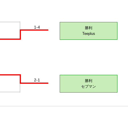
1-4
勝利
Teeplus
2-1
勝利
セプマン