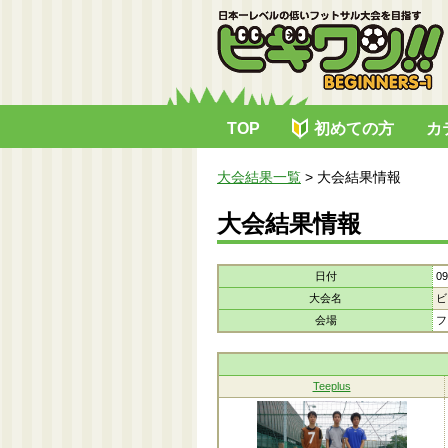
TOP
初めての方
カ
大会結果一覧
>
大会結果情報
大会結果情報
日付
09
大会名
ビ
会場
フ
Teeplus