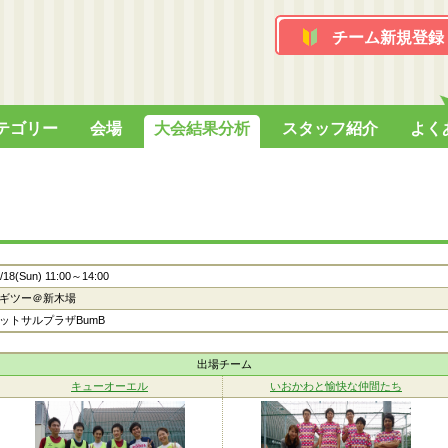
チーム新規登録
テゴリー
会場
大会結果分析
スタッフ紹介
よく
/18(Sun) 11:00～14:00
ギツー＠新木場
ットサルプラザBumB
出場チーム
キューオーエル
いおかわと愉快な仲間たち