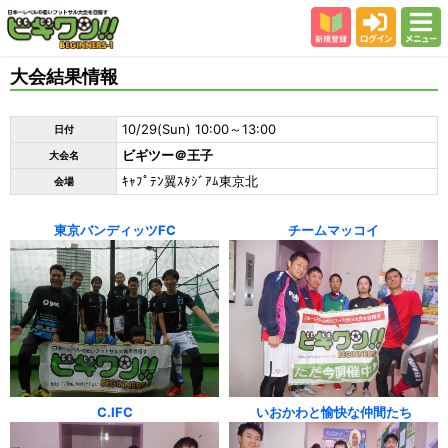
新規登録
ログイン
メニュー
初めての方
大会結果情報
カテゴリー
10/29(Sun) 10:00～13:00
日付
会場
ビギツー＠王子
大会名
大会結果
ｷｬﾌﾟﾃﾝ翼ｽﾀｼﾞｱﾑ東京北
会場
スタッフ紹介
東京バンディッツFC
チームマッコイ
よくある質問
参加者の声
C.IFC
いおかわと愉快な仲間たち