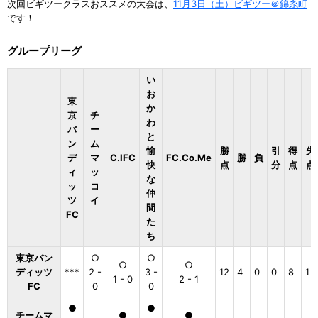
次回ビギツークラスおススメの大会は、
11月3日（土）ビギツー＠錦糸町
です！
グループリーグ
い
お
東
か
京
チ
わ
バ
ー
と
ン
ム
愉
勝
引
得
失
デ
マ
C.IFC
FC.Co.Me
勝
負
快
点
分
点
点
ィ
ッ
な
ッ
コ
仲
ツ
イ
間
FC
た
ち
東京バン
○
○
○
○
ディッツ
***
2 -
3 -
12
4
0
0
8
1
1 - 0
2 - 1
FC
0
0
●
●
チームマ
●
●