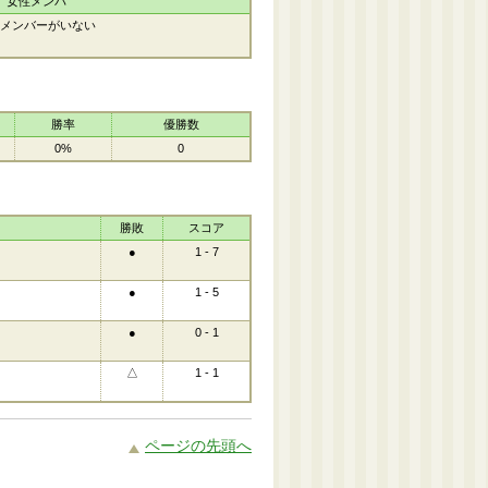
女性メンバ
メンバーがいない
勝率
優勝数
0%
0
勝敗
スコア
●
1 - 7
●
1 - 5
●
0 - 1
△
1 - 1
ページの先頭へ