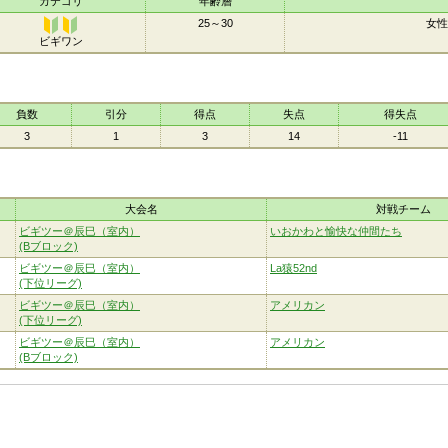
カテゴリ
年齢層
25～30
女性
ビギワン
ビギワ
ン
負数
引分
得点
失点
得失点
3
1
3
14
-11
大会名
対戦チーム
ビギツー＠辰巳（室内）
いおかわと愉快な仲間たち
(Bブロック)
ビギツー＠辰巳（室内）
La猿52nd
(下位リーグ)
ビギツー＠辰巳（室内）
アメリカン
(下位リーグ)
ビギツー＠辰巳（室内）
アメリカン
(Bブロック)