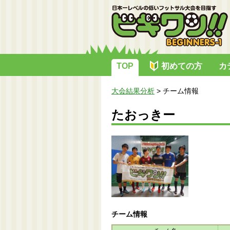
TOP
初めての方
カ
大会結果分析
>
チーム情報
たおっきー
チーム情報