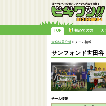
TOP
初めての方
カ
大会結果分析
>
チーム情報
サンフォンド世田谷
チーム情報