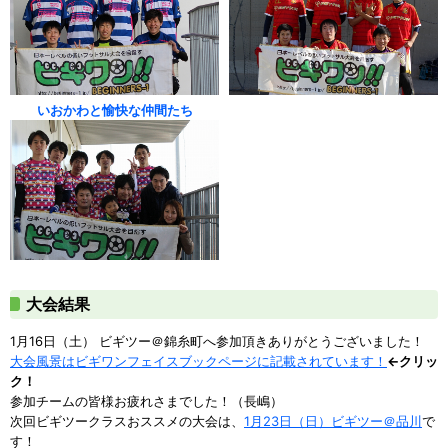
いおかわと愉快な仲間たち
大会結果
1月16日（土） ビギツー＠錦糸町へ参加頂きありがとうございました！
大会風景はビギワンフェイスブックページに記載されています！
←クリッ
ク！
参加チームの皆様お疲れさまでした！（長嶋）
次回ビギツークラスおススメの大会は、
1月23日（日）ビギツー＠品川
で
す！