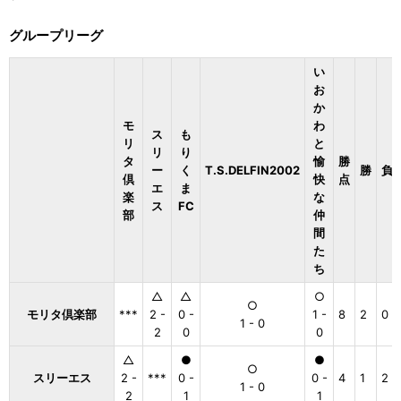
グループリーグ
い
お
か
モ
わ
ス
も
リ
と
リ
り
タ
愉
勝
ー
く
T.S.DELFIN2002
勝
負
倶
快
点
エ
ま
楽
な
ス
FC
部
仲
間
た
ち
△
△
○
○
モリタ倶楽部
***
2 -
0 -
1 -
8
2
0
1 - 0
2
0
0
△
●
●
○
スリーエス
2 -
***
0 -
0 -
4
1
2
1 - 0
2
1
1