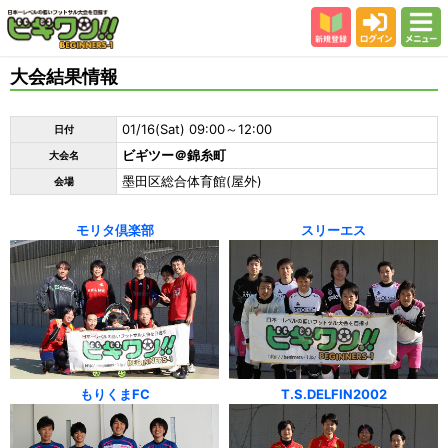
新規登録
ログイン
メニュー
初めての方
大会結果情報
カテゴリー
01/16(Sat) 09:00～12:00
日付
会場
ビギツー＠錦糸町
大会名
大会結果
墨田区総合体育館(屋外)
会場
スタッフ紹介
モリタ倶楽部
スリーエス
よくある質問
参加者の声
もりくまFC
T.S.DELFIN2002