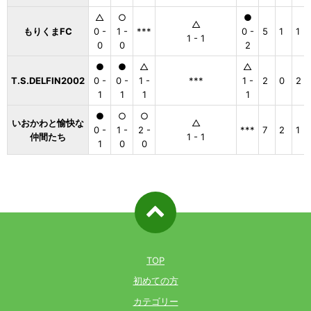
△
○
●
△
もりくまFC
0 -
1 -
***
0 -
5
1
1
1 - 1
0
0
2
●
●
△
△
T.S.DELFIN2002
0 -
0 -
1 -
***
1 -
2
0
2
1
1
1
1
●
○
○
いおかわと愉快な
△
0 -
1 -
2 -
***
7
2
1
仲間たち
1 - 1
1
0
0
ページ先
頭へ戻る
TOP
初めての方
カテゴリー