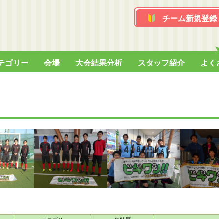
チーム新規登録
テゴリー
会場
大会結果分析
スタッフ紹介
よく