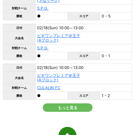
(下位リーグ)
S.P.G.
対戦チーム
●
0 - 5
勝敗
スコア
02/18(Sun) 10:00～13:00
日付
ビギワンプレミア＠王子
大会名
(Aブロック)
S.P.G.
対戦チーム
●
0 - 1
勝敗
スコア
02/18(Sun) 10:00～13:00
日付
ビギワンプレミア＠王子
大会名
(Aブロック)
CULALIN FC
対戦チーム
●
1 - 2
勝敗
スコア
もっと見る