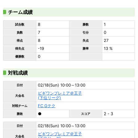
チーム成績
8
1
試合数
勝数
7
0
負数
引分
8
27
得点
失点
-19
13 %
得失点
勝率
0
優勝数
対戦成績
02/18(Sun) 10:00～13:00
日付
ビギワンプレミア＠王子
大会名
(下位リーグ)
FC Gテク
対戦チーム
●
2 - 3
勝敗
スコア
02/18(Sun) 10:00～13:00
日付
ビギワンプレミア＠王子
大会名