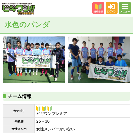
新規登録
ログイン
メニュー
初めての方
水色のパンダ
カテゴリー
会場
大会結果
スタッフ紹介
よくある質問
参加者の声
チーム情報
カテゴリ
ビギワン
ビギワンプレミア
プレミア
25～30
年齢層
女性メンバーがいない
女性メンバ