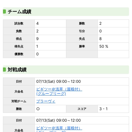
チーム成績
4
2
試合数
勝数
2
0
負数
引分
9
8
得点
失点
1
50 %
得失点
勝率
0
優勝数
対戦成績
07/13(Sat) 09:00～12:00
日付
ビギツー＠浅草（屋根付）
大会名
(グループリーグ)
プラーヴィ
対戦チーム
○
3 - 1
勝敗
スコア
07/13(Sat) 09:00～12:00
日付
ビギツー＠浅草（屋根付）
大会名