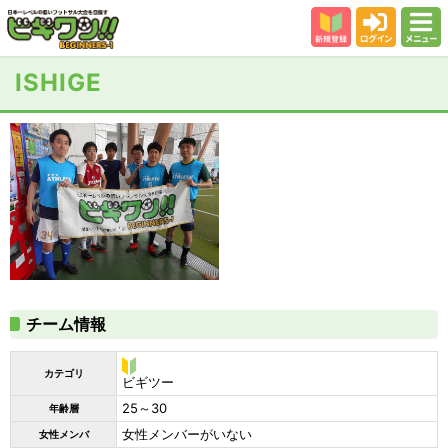
新規登録
ログイン
メニュー
初めての方
ISHIGE
カテゴリー
会場
大会結果
スタッフ紹介
よくある質問
参加者の声
チーム情報
カテゴリ
ビ
ビギツー
ギ
25～30
年齢層
ツ
ー
女性メンバーがいない
女性メンバ