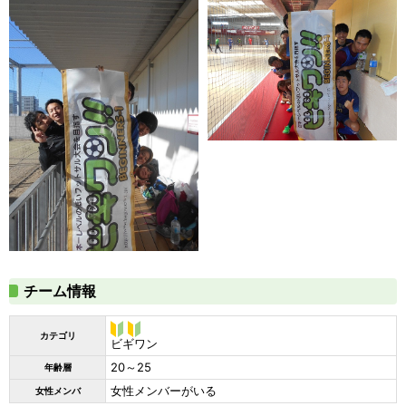
チーム情報
カテゴリ
ビギ
ビギワン
ワン
20～25
年齢層
女性メンバーがいる
女性メンバ