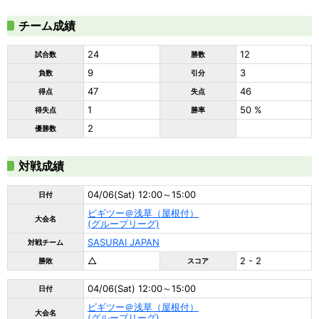
チーム成績
24
12
試合数
勝数
9
3
負数
引分
47
46
得点
失点
1
50 %
得失点
勝率
2
優勝数
対戦成績
04/06(Sat) 12:00～15:00
日付
ビギツー＠浅草（屋根付）
大会名
(グループリーグ)
SASURAI JAPAN
対戦チーム
△
2 - 2
勝敗
スコア
04/06(Sat) 12:00～15:00
日付
ビギツー＠浅草（屋根付）
大会名
(グループリーグ)