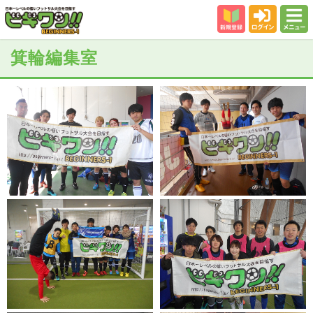
新規登録
ログイン
メニュー
初めての方
箕輪編集室
カテゴリー
会場
大会結果
スタッフ紹介
よくある質問
参加者の声