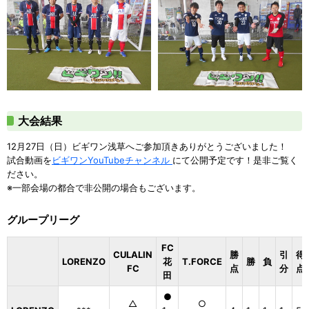
大会結果
12月27日（日）ビギワン浅草へご参加頂きありがとうございました！
試合動画を
ビギワンYouTubeチャンネル
にて公開予定です！是非ご覧く
ださい。
※一部会場の都合で非公開の場合もございます。
グループリーグ
FC
CULALIN
勝
引
得
LORENZO
花
T.FORCE
勝
負
FC
点
分
点
田
●
△
○