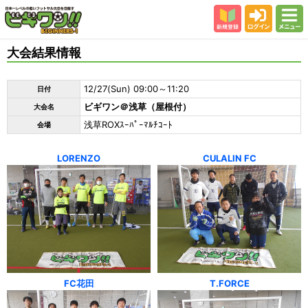
新規登録
ログイン
メニュー
初めての方
大会結果情報
カテゴリー
12/27(Sun) 09:00～11:20
日付
会場
ビギワン＠浅草（屋根付）
大会名
大会結果
浅草ROXｽｰﾊﾟｰﾏﾙﾁｺｰﾄ
会場
スタッフ紹介
LORENZO
CULALIN FC
よくある質問
参加者の声
FC花田
T.FORCE