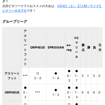
ク！
次回ビギツークラスおススメの大会は、
4月4日（土）【7人制ソサイチ】
ビギツー＠北千住
です！
グループリーグ
ア
ス
FC
リ
マ
ー
ex-
勝
引
ORPHEUS
SPRIGGAN
リ
勝
負
ト
reg
点
分
ー
フ
ネ
ッ
ト
●
●
アスリート
○
●
***
0 -
1 -
3
1
3
0
フット
2 - 0
1 - 6
3
7
●
●
●
●
ORPHEUS
0 -
***
0 -
1 -
0
0
4
0
1 - 2
2
5
3
○
○
●