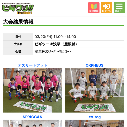
新規登録
ログイン
メニュー
初めての方
大会結果情報
カテゴリー
03/20(Fri) 11:00～14:00
日付
会場
ビギツー＠浅草（屋根付）
大会名
大会結果
浅草ROXｽｰﾊﾟｰﾏﾙﾁｺｰﾄ
会場
スタッフ紹介
アスリートフット
ORPHEUS
よくある質問
参加者の声
SPRIGGAN
ex-reg