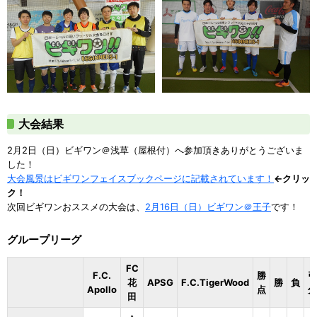
大会結果
2月2日（日）ビギワン＠浅草（屋根付）へ参加頂きありがとうございま
した！
大会風景はビギワンフェイスブックページに記載されています！
←クリッ
ク！
次回ビギワンおススメの大会は、
2月16日（日）ビギワン＠王子
です！
グループリーグ
FC
F.C.
勝
引
花
APSG
F.C.TigerWood
勝
負
Apollo
点
分
田