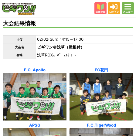
新規登録
ログイン
メニュー
初めての方
大会結果情報
カテゴリー
02/02(Sun) 14:15～17:00
日付
会場
ビギワン＠浅草（屋根付）
大会名
大会結果
浅草ROXｽｰﾊﾟｰﾏﾙﾁｺｰﾄ
会場
スタッフ紹介
F.C. Apollo
FC花田
よくある質問
参加者の声
APSG
F.C.TigerWood