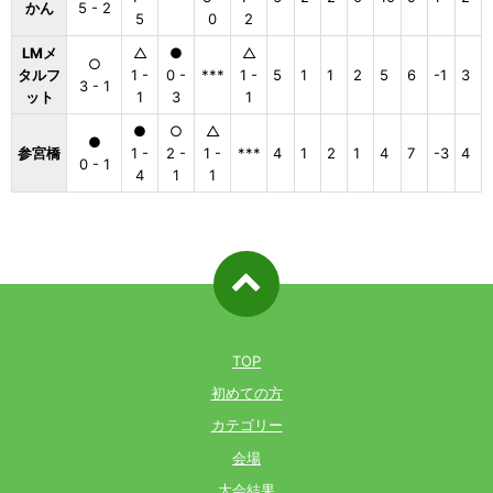
かん
5 - 2
5
0
2
LMメ
△
●
△
○
タルフ
1 -
0 -
***
1 -
5
1
1
2
5
6
-1
3
3 - 1
ット
1
3
1
●
○
△
●
参宮橋
1 -
2 -
1 -
***
4
1
2
1
4
7
-3
4
0 - 1
4
1
1
ページ先
頭へ戻る
TOP
初めての方
カテゴリー
会場
大会結果