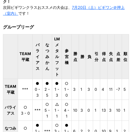
ク！
次回ビギワンクラスおススメの大会は、
7月20日（土）ビギワン＠押上
（室内）
です！
グループリーグ
LM
バ
な
メ
ラ
つ
タ
参
TEAM
勝
引
得
失
点
順
イ
み
ル
宮
勝
負
平蔵
点
分
点
点
差
位
ア
か
フ
橋
ス
ん
ッ
ト
●
●
●
○
TEAM
***
0 -
2 -
1 -
1 -
3
1
3
0
4
11
-7
5
平蔵
3
5
3
0
○
△
○
バライ
○
***
5 -
1 -
4 -
10
3
0
1
13
3
10
1
アス
3 - 0
1
1
1
●
○
●
なつみ
○
1 -
***
3 -
1 -
6
2
2
0
10
9
1
2