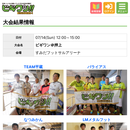
新規登録
ログイン
メニュー
初めての方
大会結果情報
カテゴリー
07/14(Sun) 12:00～15:00
日付
会場
ビギワン＠押上
大会名
大会結果
すみだフットサルアリーナ
会場
スタッフ紹介
TEAM平蔵
バライアス
よくある質問
参加者の声
なつみかん
LMメタルフット