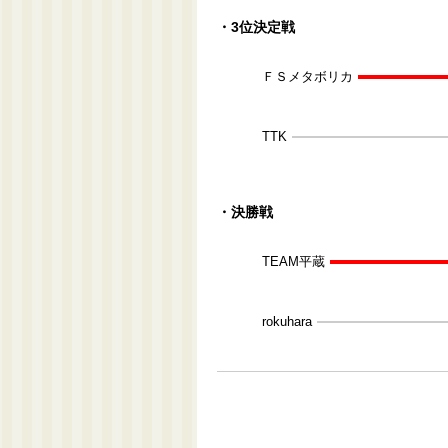
・3位決定戦
ＦＳメタボリカ
TTK
・決勝戦
TEAM平蔵
rokuhara