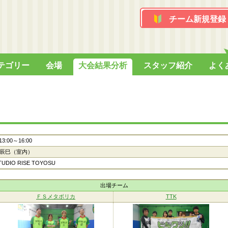
チーム新規登録
テゴリー
会場
大会結果分析
スタッフ紹介
よく
 13:00～16:00
辰巳（室内）
TUDIO RISE TOYOSU
出場チーム
ＦＳメタボリカ
TTK