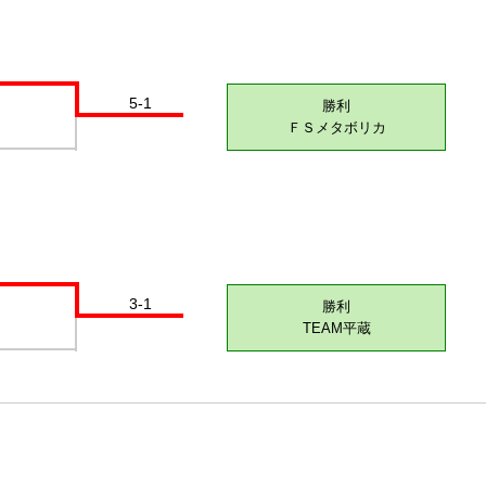
5-1
勝利
ＦＳメタボリカ
3-1
勝利
TEAM平蔵