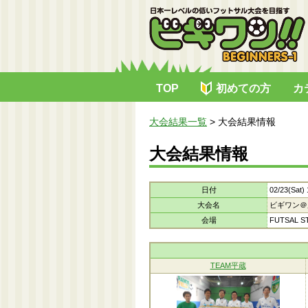
TOP
初めての方
カ
大会結果一覧
>
大会結果情報
大会結果情報
日付
02/23(Sat)
大会名
ビギワン＠
会場
FUTSAL S
TEAM平蔵