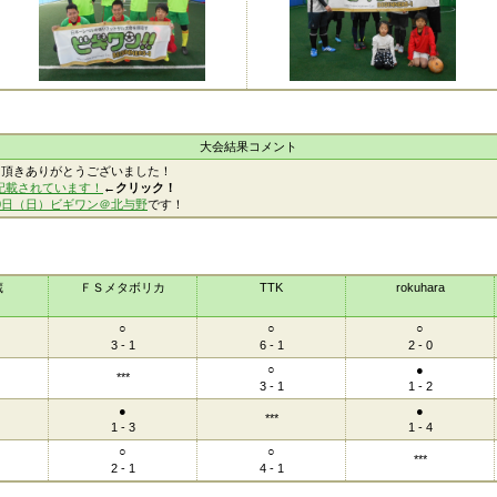
大会結果コメント
加頂きありがとうございました！
記載されています！
←クリック！
10日（日）ビギワン＠北与野
です！
蔵
ＦＳメタボリカ
TTK
rokuhara
○
○
○
3 - 1
6 - 1
2 - 0
○
●
***
3 - 1
1 - 2
●
●
***
1 - 3
1 - 4
○
○
***
2 - 1
4 - 1