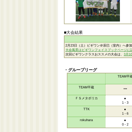
■大会結果
2月23日（土）ビギワン＠辰巳（室内）へ参
大会風景はビギワンフェイスブックページに
次回ビギワンクラスおススメの大会は、
3月
・グループリーグ
TEAM平
TEAM平蔵
***
ＦＳメタボリカ
●
1 - 3
TTK
●
1 - 6
rokuhara
●
0 - 2