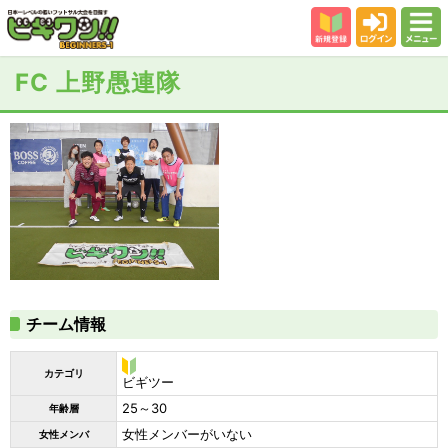
新規登録
ログイン
メニュー
初めての方
FC 上野愚連隊
カテゴリー
会場
大会結果
スタッフ紹介
よくある質問
参加者の声
チーム情報
カテゴリ
ビ
ビギツー
ギ
25～30
年齢層
ツ
ー
女性メンバーがいない
女性メンバ