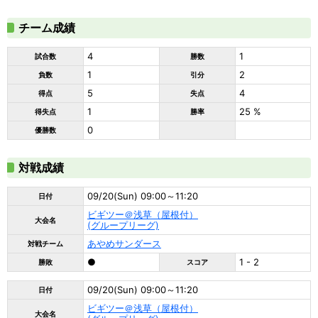
チーム成績
4
1
試合数
勝数
1
2
負数
引分
5
4
得点
失点
1
25 %
得失点
勝率
0
優勝数
対戦成績
09/20(Sun) 09:00～11:20
日付
ビギツー＠浅草（屋根付）
大会名
(グループリーグ)
あやめサンダース
対戦チーム
●
1 - 2
勝敗
スコア
09/20(Sun) 09:00～11:20
日付
ビギツー＠浅草（屋根付）
大会名