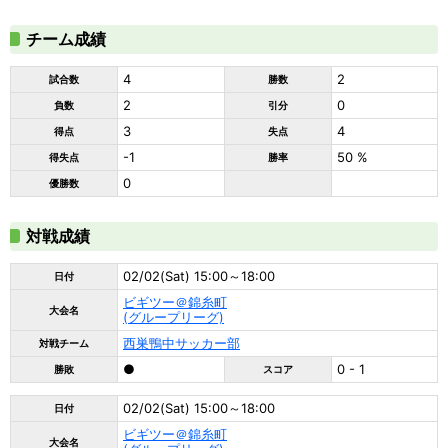
チーム成績
4
2
試合数
勝数
2
0
負数
引分
3
4
得点
失点
-1
50 %
得失点
勝率
0
優勝数
対戦成績
02/02(Sat) 15:00～18:00
日付
ビギツー＠錦糸町
大会名
(グループリーグ)
西巣鴨中サッカー部
対戦チーム
●
0 - 1
勝敗
スコア
02/02(Sat) 15:00～18:00
日付
ビギツー＠錦糸町
大会名