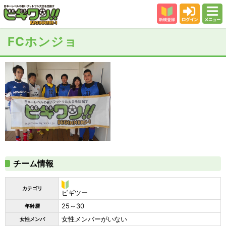
新規登録
ログイン
メニュー
初めての方
FCホンジョ
カテゴリー
会場
大会結果
スタッフ紹介
よくある質問
参加者の声
チーム情報
カテゴリ
ビ
ビギツー
ギ
25～30
年齢層
ツ
ー
女性メンバーがいない
女性メンバ