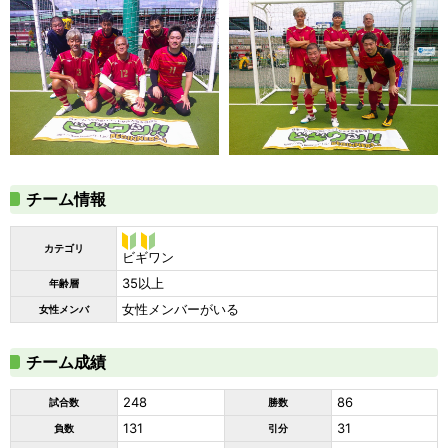
チーム情報
カテゴリ
ビギ
ビギワン
ワン
35以上
年齢層
女性メンバーがいる
女性メンバ
チーム成績
248
86
試合数
勝数
131
31
負数
引分