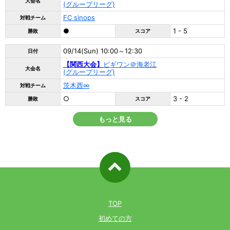
大会名
(グループリーグ)
FC sinops
対戦チーム
●
1 - 5
勝敗
スコア
09/14(Sun) 10:00～12:30
日付
【関西大会】
ビギワン＠海老江
大会名
(グループリーグ)
茨木西∞
対戦チーム
○
3 - 2
勝敗
スコア
もっと見る
ページ先
頭へ戻る
TOP
初めての方