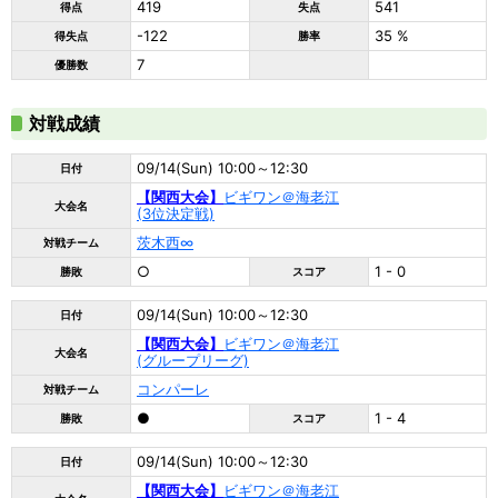
419
541
得点
失点
-122
35 %
得失点
勝率
7
優勝数
対戦成績
09/14(Sun) 10:00～12:30
日付
【関西大会】
ビギワン＠海老江
大会名
(3位決定戦)
茨木西∞
対戦チーム
○
1 - 0
勝敗
スコア
09/14(Sun) 10:00～12:30
日付
【関西大会】
ビギワン＠海老江
大会名
(グループリーグ)
コンパーレ
対戦チーム
●
1 - 4
勝敗
スコア
09/14(Sun) 10:00～12:30
日付
【関西大会】
ビギワン＠海老江