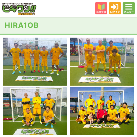
新規登録
ログイン
メニュー
初めての方
HIRA1OB
カテゴリー
会場
大会結果
スタッフ紹介
よくある質問
参加者の声