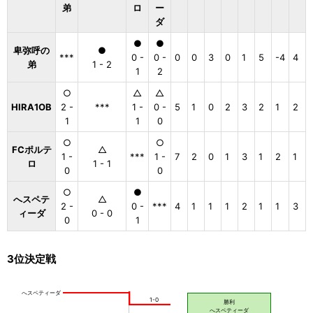
弟
ロ
ー
ダ
●
●
卑弥呼の
●
***
0 -
0 -
0
0
3
0
1
5
-4
4
弟
1 - 2
1
2
○
△
△
HIRA1OB
2 -
***
1 -
0 -
5
1
0
2
3
2
1
2
1
1
0
○
○
FCポルテ
△
1 -
***
1 -
7
2
0
1
3
1
2
1
ロ
1 - 1
0
0
○
●
へスペテ
△
2 -
0 -
***
4
1
1
1
2
1
1
3
ィーダ
0 - 0
0
1
3位決定戦