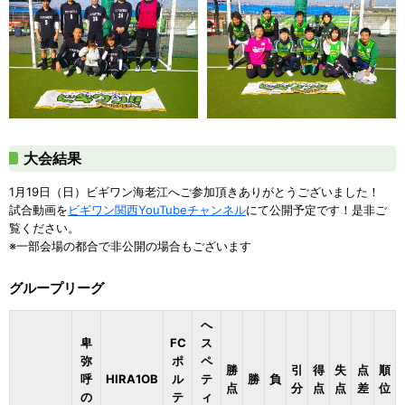
大会結果
1月19日（日）ビギワン海老江へご参加頂きありがとうございました！
試合動画を
ビギワン関西YouTubeチャンネル
にて公開予定です！是非ご
覧ください。
※一部会場の都合で非公開の場合もございます
グループリーグ
へ
卑
FC
ス
弥
ポ
ペ
勝
引
得
失
点
順
呼
HIRA1OB
ル
テ
勝
負
点
分
点
点
差
位
の
テ
ィ