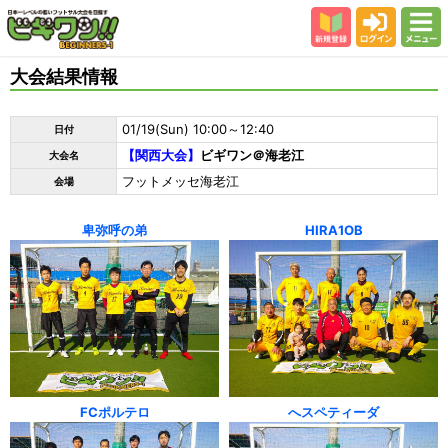
新規登録
ログイン
メニュー
初めての方
大会結果情報
カテゴリー
01/19(Sun) 10:00～12:40
日付
会場
【関西大会】
ビギワン＠海老江
大会名
大会結果
フットメッセ海老江
会場
スタッフ紹介
卑弥呼の弟
HIRA1OB
よくある質問
参加者の声
FCポルテロ
へスペティーダ