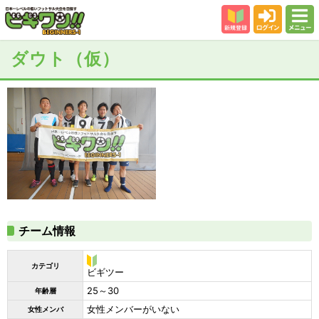
新規登録
ログイン
メニュー
初めての方
ダウト（仮）
カテゴリー
会場
大会結果
スタッフ紹介
よくある質問
参加者の声
チーム情報
カテゴリ
ビ
ビギツー
ギ
25～30
年齢層
ツ
ー
女性メンバーがいない
女性メンバ