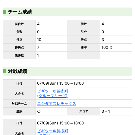
チーム成績
4
4
試合数
勝数
0
0
負数
引分
10
3
得点
失点
7
100 %
得失点
勝率
1
優勝数
対戦成績
07/09(Sun) 15:00～18:00
日付
ビギツー＠錦糸町
大会名
(グループリーグ)
ニシダアスレチックス
対戦チーム
○
3 - 1
勝敗
スコア
07/09(Sun) 15:00～18:00
日付
ビギツー＠錦糸町
大会名