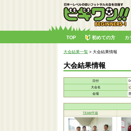
TOP
初めての方
カ
大会結果一覧
>
大会結果情報
大会結果情報
日付
0
大会名
会場
TEAM平蔵