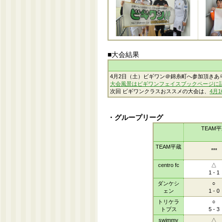
■大会結果
4月2日（土）ビギワン＠錦糸町へ参加頂きあ
大会風景はビギワンフェイスブックページに
次回 ビギワンクラスおススメの大会は、
4月
・グループリーグ
TEAM
TEAM平蔵
***
centro fc
△
1 - 1
ダンケシ
○
ェン
1 - 0
トリケラ
○
トプス
5 - 3
swimmy
△