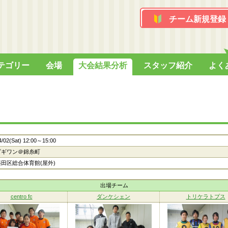
チーム新規登録
テゴリー
会場
大会結果分析
スタッフ紹介
よく
4/02(Sat) 12:00～15:00
ビギワン＠錦糸町
墨田区総合体育館(屋外)
出場チーム
centro fc
ダンケシェン
トリケラトプス