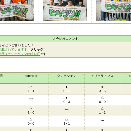
大会結果コメント
りがとうございました！
記載されています！
←クリック！
16日（土）ビギワン＠錦糸町
です！
平蔵
centro fc
ダンケシェン
トリケラトプス
s
△
●
●
1 - 1
0 - 1
3 - 5
●
△
***
0 - 3
0 - 0
○
△
***
3 - 0
1 - 1
△
△
***
0 - 0
1 - 1
○
○
○