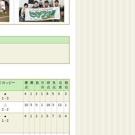
Ｃヨッピー
勝
勝
負
引
得
失
点
順
点
分
点
点
差
位
●
4
1
2
1
8
5
3
3
1 - 3
△
10
3
0
1
16
3
13
1
2 - 2
●
4
1
2
1
5
7
-2
4
1 - 2