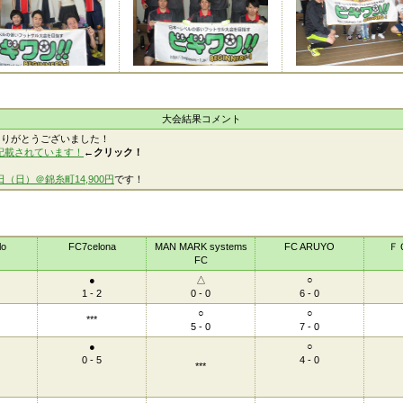
大会結果コメント
ありがとうございました！
記載されています！
←クリック！
日（日）＠錦糸町14,900円
です！
lo
FC7celona
MAN MARK systems
FC ARUYO
Ｆ
FC
●
△
○
1 - 2
0 - 0
6 - 0
○
○
***
5 - 0
7 - 0
●
○
0 - 5
4 - 0
***