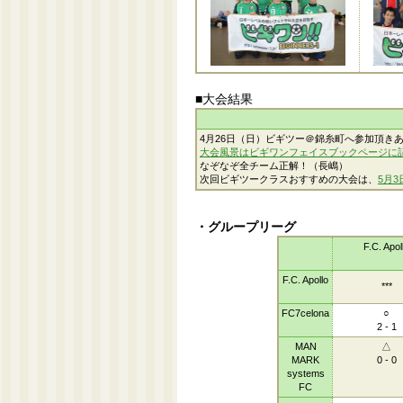
■大会結果
4月26日（日）ビギツー＠錦糸町へ参加頂き
大会風景はビギワンフェイスブックページに
なぞなぞ全チーム正解！（長嶋）
次回ビギツークラスおすすめの大会は、
5月3
・グループリーグ
F.C. Apol
F.C. Apollo
***
FC7celona
○
2 - 1
MAN
△
MARK
0 - 0
systems
FC