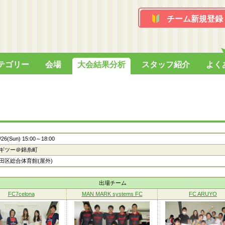
チーム新規登録
テゴリー
会場
大会結果分析
スタッフ紹介
よく
/26(Sun) 15:00～18:00
ギツー＠錦糸町
田区総合体育館(屋外)
出場チーム
FC7celona
MAN MARK systems FC
FC ARUYO