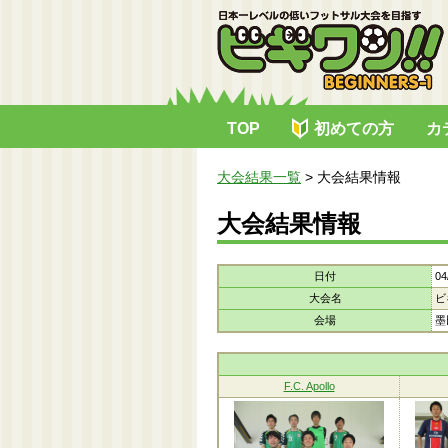
TOP
初めての方
カ
大会結果一覧
>
大会結果情報
大会結果情報
日付
04
大会名
ビ
会場
墨
F.C. Apollo