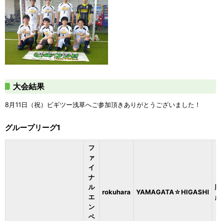
大会結果
8月11日（祝）ビギツー浅草へご参加頂きありがとうございました！
グループリーグ1
フ
ァ
イ
ナ
ル
勝
rokuhara
YAMAGATA☆HIGASHI
エ
点
ン
ペ