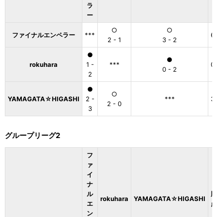
ラ
ー
○
○
ファイナルエンペラー
***
6
2 - 1
3 - 2
●
●
rokuhara
1 -
***
0
0 - 2
2
●
○
YAMAGATA☆HIGASHI
2 -
***
3
2 - 0
3
グループリーグ2
フ
ァ
イ
ナ
ル
勝
rokuhara
YAMAGATA☆HIGASHI
エ
点
ン