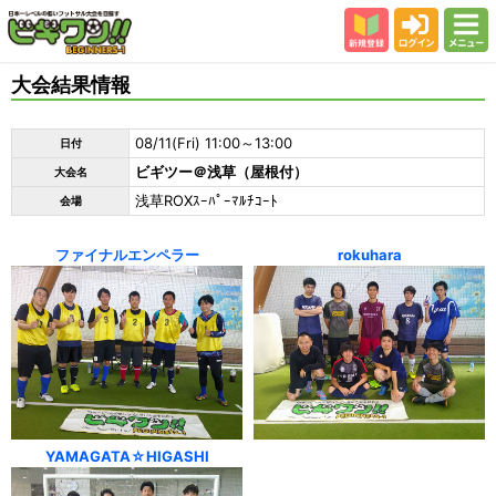
新規登録
ログイン
メニュー
初めての方
大会結果情報
カテゴリー
08/11(Fri) 11:00～13:00
日付
会場
ビギツー＠浅草（屋根付）
大会名
大会結果
浅草ROXｽｰﾊﾟｰﾏﾙﾁｺｰﾄ
会場
スタッフ紹介
ファイナルエンペラー
rokuhara
よくある質問
参加者の声
YAMAGATA☆HIGASHI