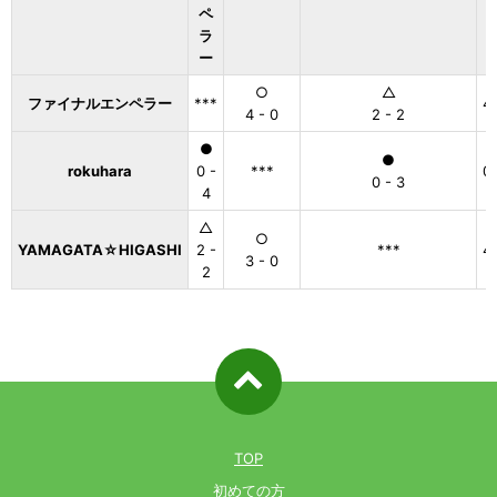
ペ
ラ
ー
○
△
ファイナルエンペラー
***
4
4 - 0
2 - 2
●
●
rokuhara
0 -
***
0
0 - 3
4
△
○
YAMAGATA☆HIGASHI
2 -
***
4
3 - 0
2
ページ先
頭へ戻る
TOP
初めての方