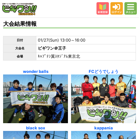
新規登録
ログイン
メニュー
初めての方
大会結果情報
カテゴリー
01/27(Sun) 13:00～16:00
日付
会場
ビギワン＠王子
大会名
大会結果
ｷｬﾌﾟﾃﾝ翼ｽﾀｼﾞｱﾑ東京北
会場
スタッフ紹介
wonder balls
FCどうでしょう
よくある質問
参加者の声
black sox
kappania