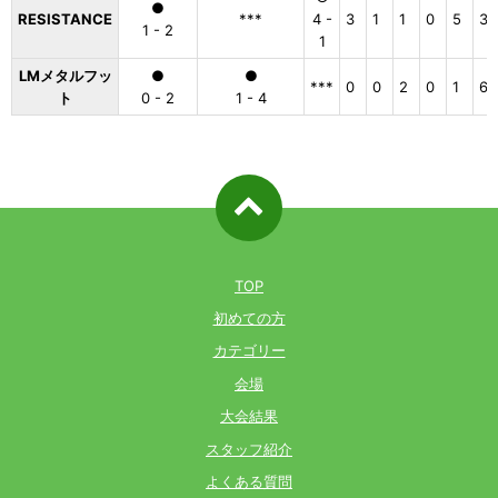
●
RESISTANCE
***
4 -
3
1
1
0
5
3
1 - 2
1
LMメタルフッ
●
●
***
0
0
2
0
1
6
ト
0 - 2
1 - 4
ページ先
頭へ戻る
TOP
初めての方
カテゴリー
会場
大会結果
スタッフ紹介
よくある質問