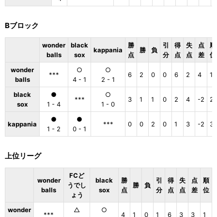
Bブロック
wonder
black
勝
引
得
失
点
順
kappania
勝
負
balls
sox
点
分
点
点
差
位
wonder
○
○
***
6
2
0
0
6
2
4
1
balls
4 - 1
2 - 1
black
●
○
***
3
1
1
0
2
4
-2
2
sox
1 - 4
1 - 0
●
●
kappania
***
0
0
2
0
1
3
-2
3
1 - 2
0 - 1
上位リーグ
FCど
wonder
black
勝
引
得
失
点
順
うでし
勝
負
balls
sox
点
分
点
点
差
位
ょう
wonder
△
○
***
4
1
0
1
6
3
3
1