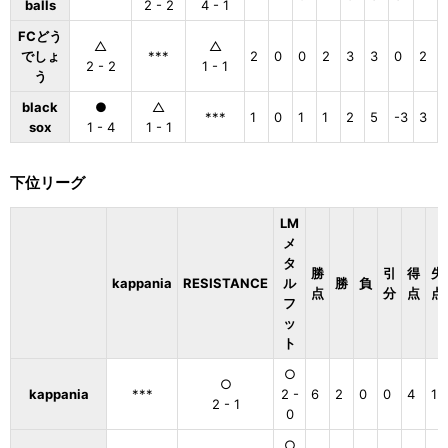
balls
2 - 2
4 - 1
FCどう
△
△
でしょ
***
2
0
0
2
3
3
0
2
2 - 2
1 - 1
う
black
●
△
***
1
0
1
1
2
5
-3
3
sox
1 - 4
1 - 1
下位リーグ
LM
メ
タ
勝
引
得
失
kappania
RESISTANCE
ル
勝
負
点
分
点
点
フ
ッ
ト
○
○
kappania
***
2 -
6
2
0
0
4
1
2 - 1
0
○