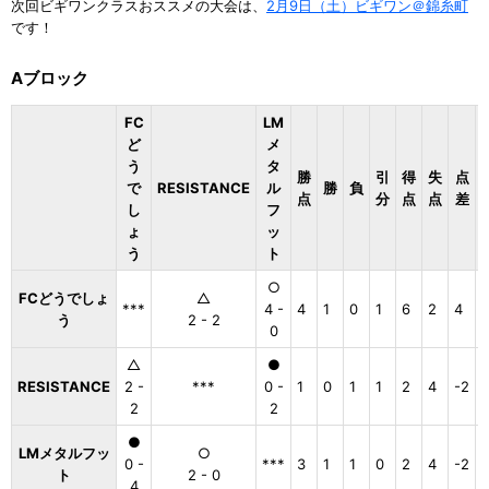
次回ビギワンクラスおススメの大会は、
2月9日（土）ビギワン＠錦糸町
です！
Aブロック
FC
LM
ど
メ
う
タ
勝
引
得
失
点
で
RESISTANCE
ル
勝
負
点
分
点
点
差
し
フ
ょ
ッ
う
ト
○
FCどうでしょ
△
***
4 -
4
1
0
1
6
2
4
1
う
2 - 2
0
△
●
RESISTANCE
2 -
***
0 -
1
0
1
1
2
4
-2
2
2
●
LMメタルフッ
○
0 -
***
3
1
1
0
2
4
-2
ト
2 - 0
4