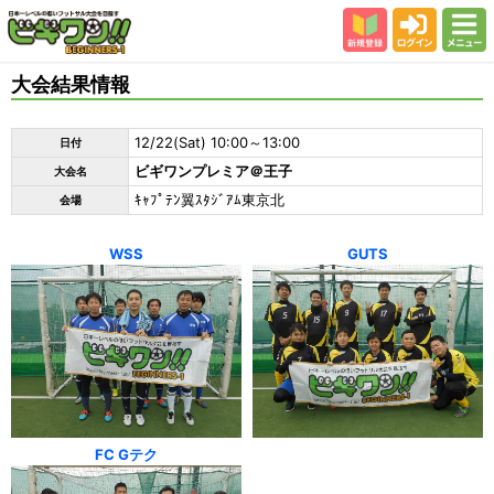
新規登録
ログイン
メニュー
初めての方
大会結果情報
カテゴリー
12/22(Sat) 10:00～13:00
日付
会場
ビギワンプレミア＠王子
大会名
大会結果
ｷｬﾌﾟﾃﾝ翼ｽﾀｼﾞｱﾑ東京北
会場
スタッフ紹介
WSS
GUTS
よくある質問
参加者の声
FC Gテク