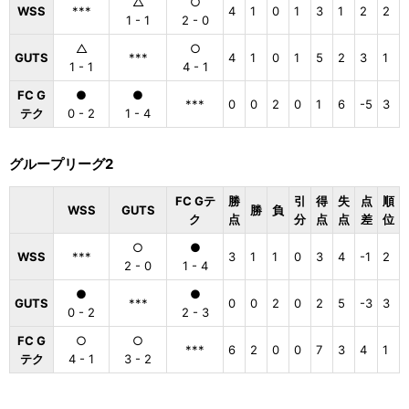
△
○
WSS
***
4
1
0
1
3
1
2
2
1 - 1
2 - 0
△
○
GUTS
***
4
1
0
1
5
2
3
1
1 - 1
4 - 1
FC G
●
●
***
0
0
2
0
1
6
-5
3
テク
0 - 2
1 - 4
グループリーグ2
FC Gテ
勝
引
得
失
点
順
WSS
GUTS
勝
負
ク
点
分
点
点
差
位
○
●
WSS
***
3
1
1
0
3
4
-1
2
2 - 0
1 - 4
●
●
GUTS
***
0
0
2
0
2
5
-3
3
0 - 2
2 - 3
FC G
○
○
***
6
2
0
0
7
3
4
1
テク
4 - 1
3 - 2