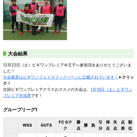
大会結果
12月22日（土）ビギワンプレミア＠王子へ参加頂きありがとうございま
した！
大会風景はビギワンフェイスブックページに記載されています！
←クリッ
ク！
次回ビギワンプレミアクラスおススメの大会は、
1月19日（土）ビギワン
プレミア＠浅草
です！
グループリーグ1
FC Gテ
勝
引
得
失
点
順
WSS
GUTS
勝
負
ク
点
分
点
点
差
位