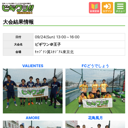
新規登録
ログイン
メニュー
初めての方
大会結果情報
カテゴリー
09/24(Sun) 13:00～16:00
日付
会場
ビギワン＠王子
大会名
大会結果
ｷｬﾌﾟﾃﾝ翼ｽﾀｼﾞｱﾑ東京北
会場
スタッフ紹介
VALIENTES
FCどうでしょう
よくある質問
参加者の声
AMORE
花鳥風月