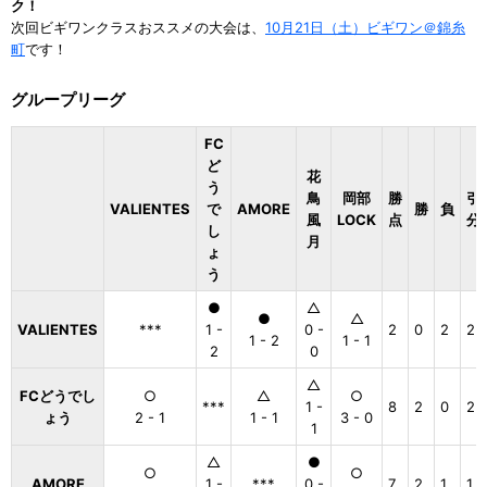
ク！
次回ビギワンクラスおススメの大会は、
10月21日（土）ビギワン＠錦糸
町
です！
グループリーグ
FC
ど
花
う
鳥
岡部
勝
引
VALIENTES
で
AMORE
勝
負
風
LOCK
点
分
し
月
ょ
う
●
△
●
△
VALIENTES
***
1 -
0 -
2
0
2
2
1 - 2
1 - 1
2
0
△
FCどうでし
○
△
○
***
1 -
8
2
0
2
ょう
2 - 1
1 - 1
3 - 0
1
△
●
○
○
AMORE
1 -
***
0 -
7
2
1
1