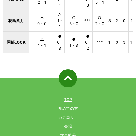
2 - 1
3 - 1
1
3
△
△
○
○
花鳥風月
1 -
***
8
2
0
2
0 - 0
3 - 0
2 - 0
1
●
●
△
●
岡部LOCK
0 -
0 -
***
1
0
3
1
1 - 1
1 - 3
3
2
ページ先
頭へ戻る
TOP
初めての方
カテゴリー
会場
大会結果