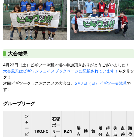
大会結果
4月22日（土）ビギツー＠新木場へ参加頂きありがとうございました！
大会風景はビギワンフェイスブックページに記載されています！
←クリッ
ク！
次回ビギツークラスおススメの大会は、
5月7日（日）ビギツー＠浅草
で
す！
グループリーグ
シ
石塚
ャ
ボー
ー
勝
引
得
失
点
順
TKO.FC
リー
KZN
勝
負
ビ
点
分
点
点
差
位