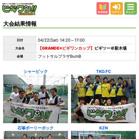
新規登録
ログイン
メニュー
初めての方
大会結果情報
カテゴリー
04/22(Sat) 14:20～17:00
日付
会場
【GRANDE×ビギワンカップ】
ビギツー＠新木場
大会名
大会結果
フットサルプラザBumB
会場
スタッフ紹介
シャービック
TKO.FC
よくある質問
参加者の声
石塚ボーリーポック
KZN