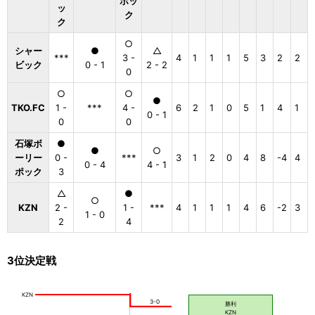
ポッ
ッ
ク
ク
○
シャー
●
△
***
3 -
4
1
1
1
5
3
2
2
ビック
0 - 1
2 - 2
0
○
○
●
TKO.FC
1 -
***
4 -
6
2
1
0
5
1
4
1
0 - 1
0
0
石塚ボ
●
●
○
ーリー
0 -
***
3
1
2
0
4
8
-4
4
0 - 4
4 - 1
ポック
3
△
●
○
KZN
2 -
1 -
***
4
1
1
1
4
6
-2
3
1 - 0
2
4
3位決定戦