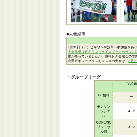
■大会結果
7月31日（日）ビギワン＠浅草へ参加頂きあ
大会風景はビギワンフェイスブックページに
雨が降っていましたが、屋根付き会場なので
次回ビギツークラスおススメの大会は、
8月
・グループリーグ
FC柏崎
FC柏崎
***
モンサン
○
ミッシエ
4 - 2
ル
CONEXIO
○
フットサ
3 - 2
ル部