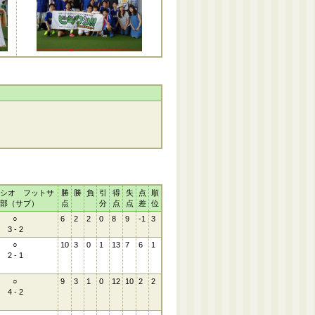
シオ フットサ
勝
勝
負
引
得
失
点
順
部（サブ）
点
分
点
点
差
位
○
6
2
2
0
8
9
-1
3
3 - 2
○
10
3
0
1
13
7
6
1
2 - 1
○
9
3
1
0
12
10
2
2
4 - 2