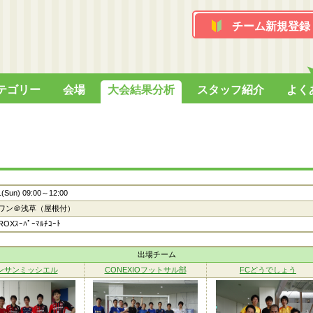
チーム新規登録
テゴリー
会場
大会結果分析
スタッフ紹介
よく
1(Sun) 09:00～12:00
ワン＠浅草（屋根付）
OXｽｰﾊﾟｰﾏﾙﾁｺｰﾄ
出場チーム
ンサンミッシエル
CONEXIOフットサル部
FCどうでしょう