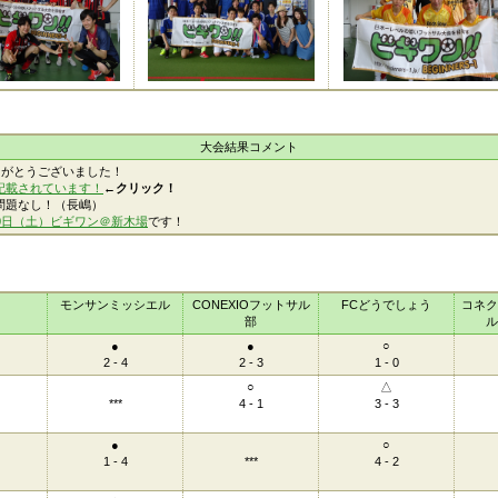
大会結果コメント
りがとうございました！
記載されています！
←クリック！
問題なし！（長嶋）
20日（土）ビギワン＠新木場
です！
モンサンミッシエル
CONEXIOフットサル
FCどうでしょう
コネク
部
ル
●
●
○
2 - 4
2 - 3
1 - 0
○
△
***
4 - 1
3 - 3
●
○
1 - 4
***
4 - 2