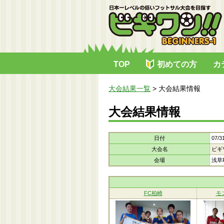
TOP
初めての方
カ
大会結果一覧
>
大会結果情報
大会結果情報
日付
07/3
大会名
ビギ
会場
浅草R
FC柏崎
モ