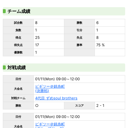
チーム成績
8
6
試合数
勝数
1
1
負数
引分
25
8
得点
失点
17
75 %
得失点
勝率
1
優勝数
対戦成績
01/11(Mon) 09:00～12:00
日付
ビギツー＠錦糸町
大会名
(決勝戦)
4代目 ずめsoul brothers
対戦チーム
○
2 - 1
勝敗
スコア
01/11(Mon) 09:00～12:00
日付
ビギツー＠錦糸町
大会名