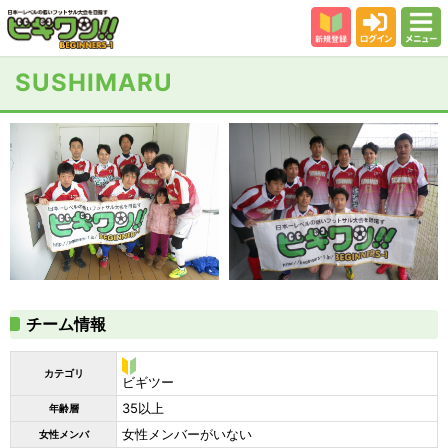
新規登録
ログイン
メニュー
初めての方
SUSHIMARU
カテゴリー
会場
大会結果
スタッフ紹介
よくある質問
参加者の声
チーム情報
カテゴリ
ビ
ビギツー
ギ
35以上
年齢層
ツ
ー
女性メンバーがいない
女性メンバ