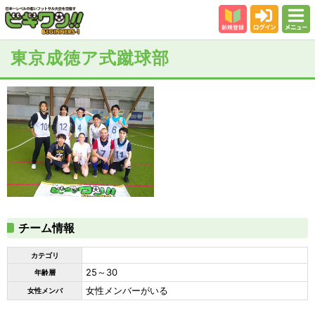
新規登録
ログイン
メニュー
初めての方
東京成徳ア式蹴球部
カテゴリー
会場
大会結果
スタッフ紹介
よくある質問
参加者の声
チーム情報
カテゴリ
25～30
年齢層
女性メンバーがいる
女性メンバ