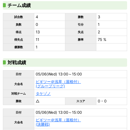
チーム成績
4
3
試合数
勝数
0
1
負数
引分
13
2
得点
失点
11
75 %
得失点
勝率
1
優勝数
対戦成績
05/06(Wed) 13:00～15:00
日付
ビギツー＠浅草（屋根付）
大会名
(グループリーグ)
タケゾノ
対戦チーム
△
0 - 0
勝敗
スコア
05/06(Wed) 13:00～15:00
日付
ビギツー＠浅草（屋根付）
大会名
(決勝戦)