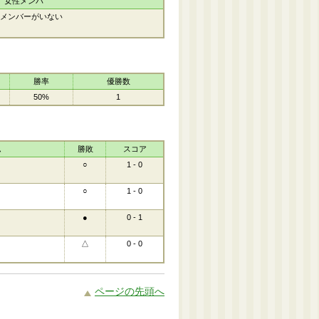
女性メンバ
メンバーがいない
勝率
優勝数
50%
1
ム
勝敗
スコア
○
1 - 0
○
1 - 0
●
0 - 1
△
0 - 0
ページの先頭へ