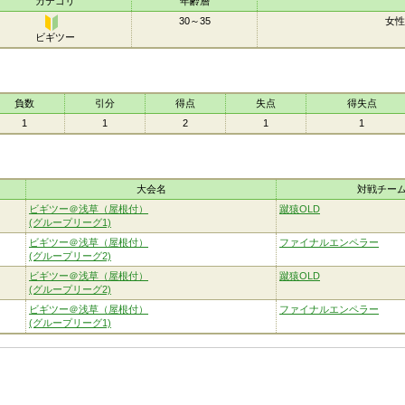
カテゴリ
年齢層
30～35
女性
ビギツー
ビギ
ツー
負数
引分
得点
失点
得失点
1
1
2
1
1
大会名
対戦チー
ビギツー＠浅草（屋根付）
蹴猿OLD
(グループリーグ1)
ビギツー＠浅草（屋根付）
ファイナルエンペラー
(グループリーグ2)
ビギツー＠浅草（屋根付）
蹴猿OLD
(グループリーグ2)
ビギツー＠浅草（屋根付）
ファイナルエンペラー
(グループリーグ1)