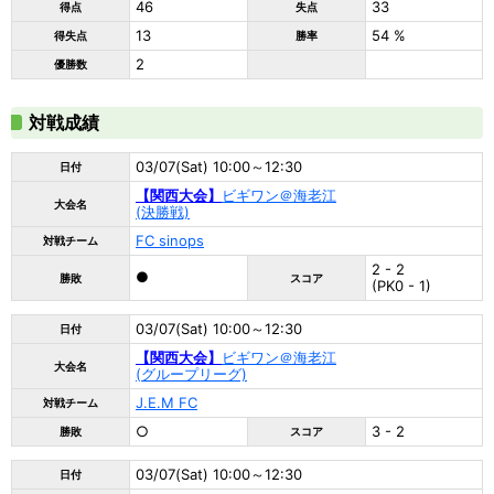
46
33
得点
失点
13
54 %
得失点
勝率
2
優勝数
対戦成績
03/07(Sat) 10:00～12:30
日付
【関西大会】
ビギワン＠海老江
大会名
(決勝戦)
FC sinops
対戦チーム
2 - 2
●
勝敗
スコア
(PK0 - 1)
03/07(Sat) 10:00～12:30
日付
【関西大会】
ビギワン＠海老江
大会名
(グループリーグ)
J.E.M FC
対戦チーム
○
3 - 2
勝敗
スコア
03/07(Sat) 10:00～12:30
日付