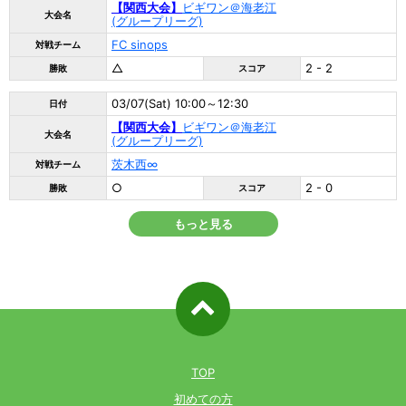
【関西大会】
ビギワン＠海老江
大会名
(グループリーグ)
FC sinops
対戦チーム
△
2 - 2
勝敗
スコア
03/07(Sat) 10:00～12:30
日付
【関西大会】
ビギワン＠海老江
大会名
(グループリーグ)
茨木西∞
対戦チーム
○
2 - 0
勝敗
スコア
もっと見る
ページ先
頭へ戻る
TOP
初めての方