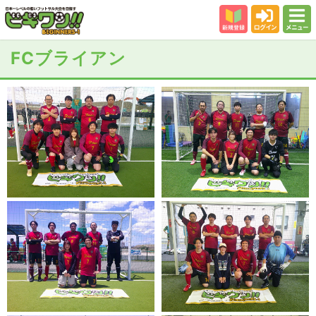
新規登録
ログイン
メニュー
初めての方
FCブライアン
カテゴリー
会場
大会結果
スタッフ紹介
よくある質問
参加者の声