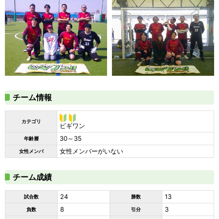
チーム情報
カテゴリ
ビギ
ビギワン
ワン
30～35
年齢層
女性メンバーがいない
女性メンバ
チーム成績
24
13
試合数
勝数
8
3
負数
引分