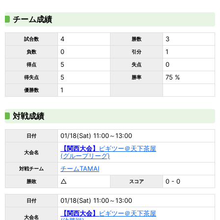
チーム成績
4
3
試合数
勝数
0
1
負数
引分
5
0
得点
失点
5
75 %
得失点
勝率
1
優勝数
対戦成績
01/18(Sat) 11:00～13:00
日付
【関西大会】
ビギツー＠天下茶屋
大会名
(グループリーグ)
チームTAMAI
対戦チーム
△
0 - 0
勝敗
スコア
01/18(Sat) 11:00～13:00
日付
【関西大会】
ビギツー＠天下茶屋
大会名