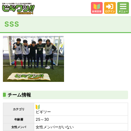
新規登録
ログイン
メニュー
初めての方
SSS
カテゴリー
会場
大会結果
スタッフ紹介
よくある質問
参加者の声
チーム情報
カテゴリ
ビ
ビギツー
ギ
25～30
年齢層
ツ
ー
女性メンバーがいない
女性メンバ