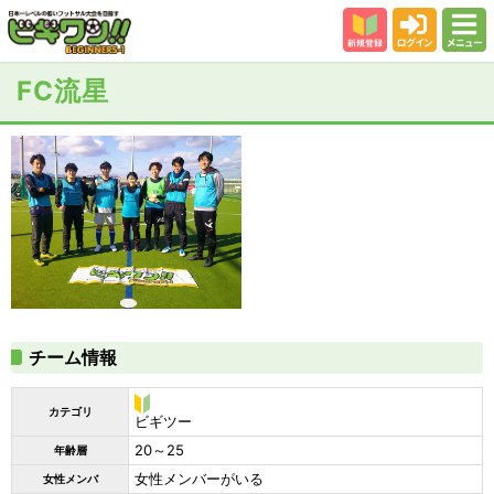
新規登録
ログイン
メニュー
初めての方
FC流星
カテゴリー
会場
大会結果
スタッフ紹介
よくある質問
参加者の声
チーム情報
カテゴリ
ビ
ビギツー
ギ
20～25
年齢層
ツ
ー
女性メンバーがいる
女性メンバ