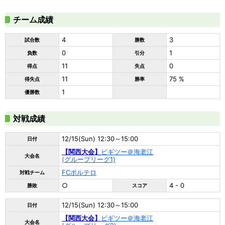
チーム成績
4
3
試合数
勝数
0
1
負数
引分
11
0
得点
失点
11
75 %
得失点
勝率
1
優勝数
対戦成績
12/15(Sun) 12:30～15:00
日付
【関西大会】
ビギツー＠海老江
大会名
(グループリーグ1)
FCポルテロ
対戦チーム
○
4 - 0
勝敗
スコア
12/15(Sun) 12:30～15:00
日付
【関西大会】
ビギツー＠海老江
大会名