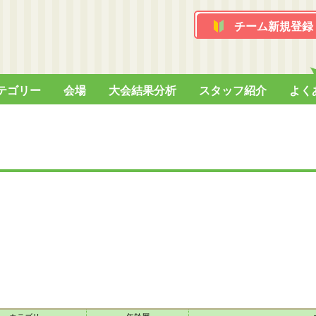
チーム新規登録
テゴリー
会場
大会結果分析
スタッフ紹介
よく