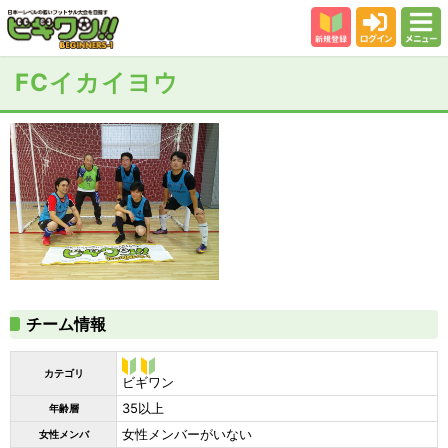
新規登録
ログイン
メニュー
初めての方
FCイカイヨウ
カテゴリー
会場
大会結果
スタッフ紹介
よくある質問
参加者の声
チーム情報
カテゴリ
ビギ
ビギワン
ワン
35以上
年齢層
女性メンバーがいない
女性メンバ