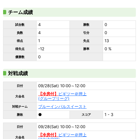
チーム成績
4
0
試合数
勝数
4
0
負数
引分
1
13
得点
失点
-12
0 %
得失点
勝率
0
優勝数
対戦成績
09/28(Sat) 10:00～12:00
日付
【冷房付】
ビギツー＠押上
大会名
(グループリーグ)
ブルーインパルスイースト
対戦チーム
●
1 - 3
勝敗
スコア
09/28(Sat) 10:00～12:00
日付
【冷房付】
ビギツー＠押上
大会名