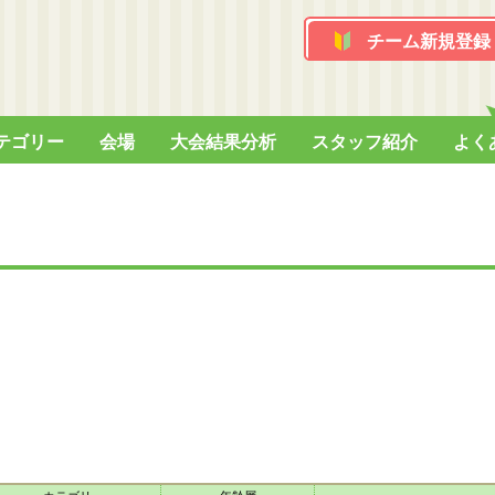
チーム新規登録
テゴリー
会場
大会結果分析
スタッフ紹介
よく