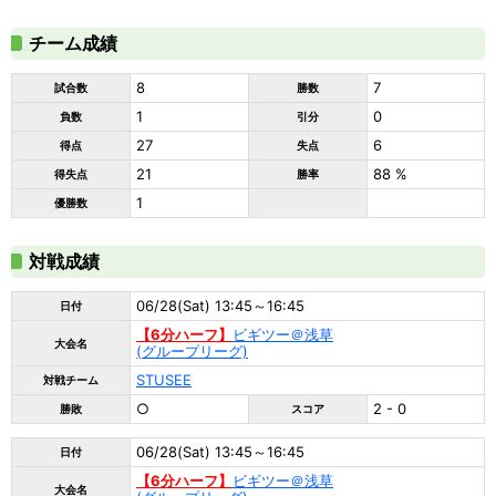
チーム成績
8
7
試合数
勝数
1
0
負数
引分
27
6
得点
失点
21
88 %
得失点
勝率
1
優勝数
対戦成績
06/28(Sat) 13:45～16:45
日付
【6分ハーフ】
ビギツー＠浅草
大会名
(グループリーグ)
STUSEE
対戦チーム
○
2 - 0
勝敗
スコア
06/28(Sat) 13:45～16:45
日付
【6分ハーフ】
ビギツー＠浅草
大会名