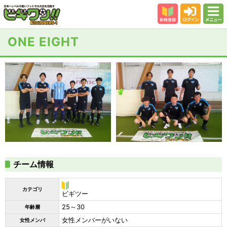
新規登録
ログイン
メニュー
初めての方
ONE EIGHT
カテゴリー
会場
大会結果
スタッフ紹介
よくある質問
参加者の声
チーム情報
カテゴリ
ビ
ビギツー
ギ
25～30
年齢層
ツ
ー
女性メンバーがいない
女性メンバ