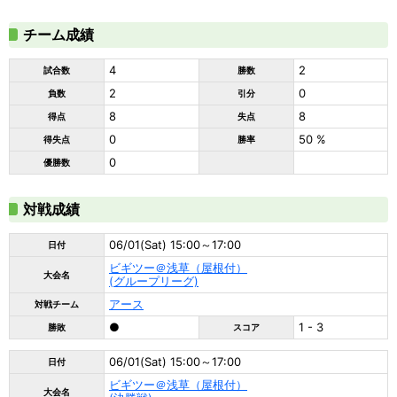
チーム成績
4
2
試合数
勝数
2
0
負数
引分
8
8
得点
失点
0
50 %
得失点
勝率
0
優勝数
対戦成績
06/01(Sat) 15:00～17:00
日付
ビギツー＠浅草（屋根付）
大会名
(グループリーグ)
アース
対戦チーム
●
1 - 3
勝敗
スコア
06/01(Sat) 15:00～17:00
日付
ビギツー＠浅草（屋根付）
大会名