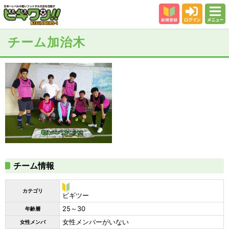
新規登録
ログイン
メニュー
初めての方
チーム加治木
カテゴリー
会場
大会結果
スタッフ紹介
よくある質問
参加者の声
チーム情報
カテゴリ
ビ
ビギツー
ギ
25～30
年齢層
ツ
ー
女性メンバーがいない
女性メンバ